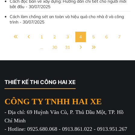
Cách đọc bản vẽ xây dựng: Hướng dẫn chi tiết cho người mới
bắt đầu - 30/07/2025
Cách làm chống sét an toàn và hiệu quả cho nhà ở và công
trình - 30/07/2025
1
2
3
4
5
6
7
...
30
31
THIẾT KẾ THI CÔNG HAI XE
CÔNG TY TNHH HAI XE
- Địa chỉ: 69 Huỳnh Văn Cù, P. Thủ Dầu Một, TP. Hồ
Chí Minh
- Hotline: 0925.680.068 - 0913.861.022 - 0913.951.267