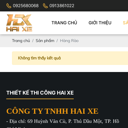
0925680068
0913861022
TRANG CHỦ
GIỚI THIỆU
S
Trang chủ
Sản phẩm
Hàng Rào
Không tìm thấy kết quả
THIẾT KẾ THI CÔNG HAI XE
CÔNG TY TNHH HAI XE
- Địa chỉ: 69 Huỳnh Văn Cù, P. Thủ Dầu Một, TP. Hồ