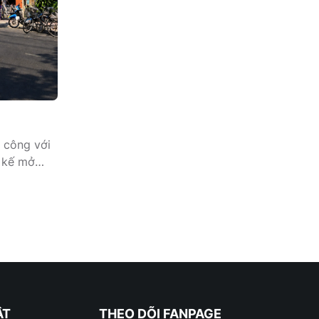
 công với
t kế mở
ông thoáng
 sự kết
ng cách sử
à kim loại,
đẳng cấp
rông luôn
bị lỗi thời
ẬT
THEO DÕI FANPAGE