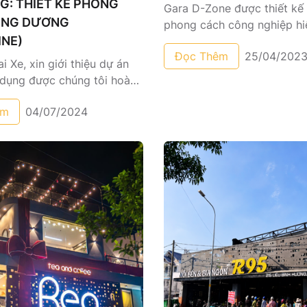
G: THIẾT KẾ PHONG
Gara D-Zone được thiết kế
ÔNG DƯƠNG
phong cách công nghiệp hiệ
INE)
giản và đậm chất thể thao.
Đọc Thêm
25/04/202
i Xe, xin giới thiệu dự án
 dụng được chúng tôi hoàn
công tại TP. Thủ Dầu Một,
êm
04/07/2024
g . Danh mục thi công cho
 gồm các hạng mục nhôm
thang sắt mỹ thuật và cổng