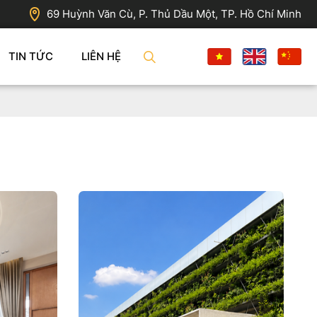
69 Huỳnh Văn Cù, P. Thủ Dầu Một, TP. Hồ Chí Minh
TIN TỨC
LIÊN HỆ