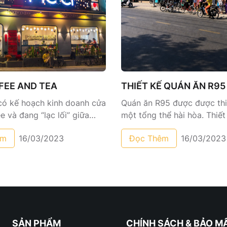
FEE AND TEA
THIẾT KẾ QUÁN ĂN R95
có kế hoạch kinh doanh cửa
Quán ăn R95 được được thi
e và đang “lạc lối” giữa
một tổng thể hài hòa. Thiế
mẫu thiết kế độc đáo, hay
giúp không gian trở nên th
êm
16/03/2023
Đọc Thêm
16/03/2023
là chưa chọn được cho mình
và rộng hơn rất nhiều. Cùng
cách thiết kế phù hợp? Thì
hợp hiện đại và cá tính tro
hệ ngay cho HAIXE để được
dụng nguyên vật liệu chính l
 tình và sở hữu mẫu thiết kế
gạch và xi măng hiệu ứng 
 quán coffee nhé!
cho không gian kiến trúc, t
thời thượng như mới, không 
theo thời gian.
SẢN PHẨM
CHÍNH SÁCH & BẢO M