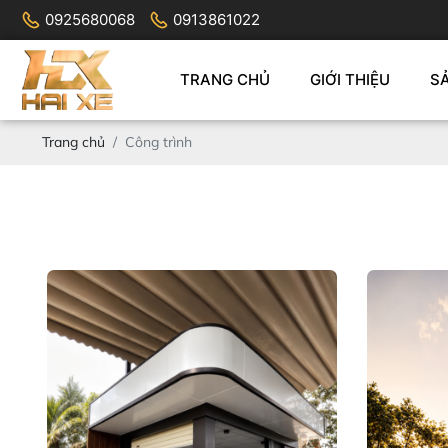
0925680068
0913861022
TRANG CHỦ
GIỚI THIỆU
S
Trang chủ
Công trình