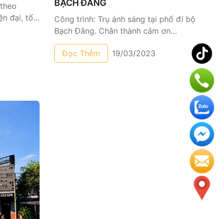
BẠCH ĐẰNG
 theo
n đại, tối
Công trình: Trụ ánh sáng tại phố đi bộ
Bạch Đằng. Chân thành cảm ơn
3
Biconsi đã tin tưởng để công ty có cơ
Đọc Thêm
19/03/2023
hội tô điểm thêm vẻ đẹp của tỉnh nhà