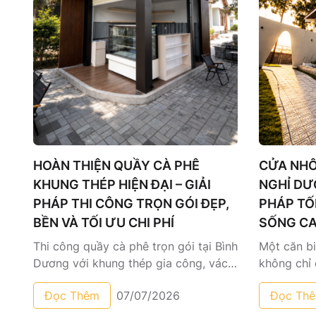
HOÀN THIỆN QUẦY CÀ PHÊ
CỬA NHÔ
KHUNG THÉP HIỆN ĐẠI – GIẢI
NGHỈ DƯỠ
PHÁP THI CÔNG TRỌN GÓI ĐẸP,
PHÁP TỐ
BỀN VÀ TỐI ƯU CHI PHÍ
SỐNG CA
Thi công quầy cà phê trọn gói tại Bình
Một căn bi
Dương với khung thép gia công, vách
không chỉ 
tôn, cột ốp Alu, trần nhựa, cửa cuốn
nằm ở nhữn
Đọc Thêm
07/07/2026
Đọc Th
và nội thất hoàn thiện. Giải pháp bền
án cửa nh
đẹp, thi công nhanh, tối ưu chi phí.
thi công m