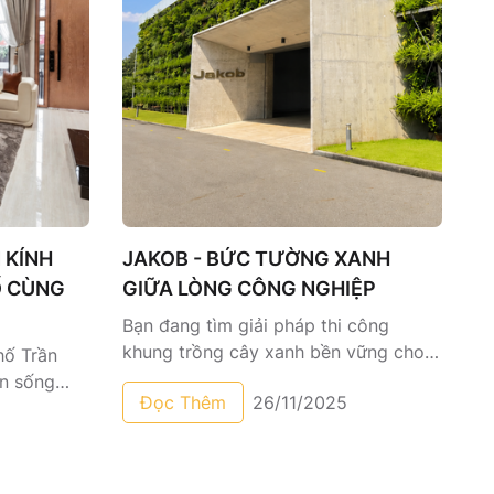
 KÍNH
JAKOB - BỨC TƯỜNG XANH
Ố CÙNG
GIỮA LÒNG CÔNG NGHIỆP
Bạn đang tìm giải pháp thi công
khung trồng cây xanh bền vững cho
hố Trần
công trình ngoài trời? Khám phá công
an sống
Đọc Thêm
26/11/2025
nghệ inox 316 và quy trình thi công
i hạng mục
chuyên nghiệp từ HAI XE – đơn vị thi
can do HAI
công hơn 30 năm kinh nghiệm.
n kỹ thuật