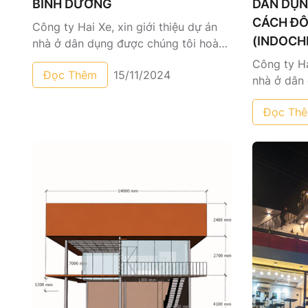
BÌNH DƯƠNG
DÂN DỤN
CÁCH Đ
Công ty Hai Xe, xin giới thiệu dự án
(INDOCH
nhà ở dân dụng được chúng tôi hoàn
thành thi công tại phường Tương Bình
Công ty Ha
Đọc Thêm
15/11/2024
Hiệp, Bình Dương . Danh mục thi công
nhà ở dân
cho dự án bao gồm các hạng mục
thành thi 
cổng tự động, mái che, ban công và
Đọc Th
Bình Dươn
hàng rào.
dự án bao
kính, cầu 
sắt.