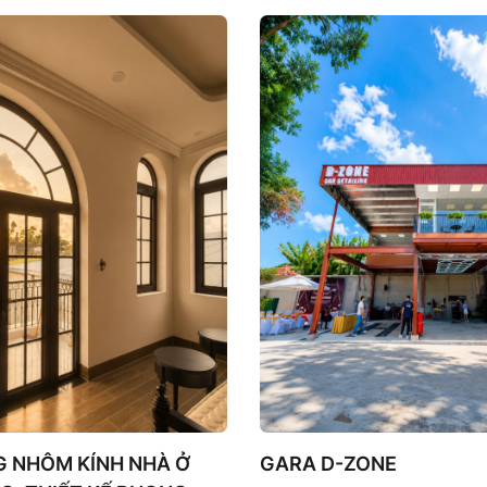
 sáng tự nhiên, mở rộng tầm
ng cao trải nghiệm nghỉ
 gia chủ.
G NHÔM KÍNH NHÀ Ở
GARA D-ZONE