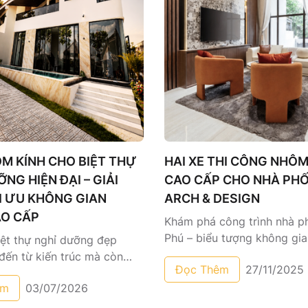
M KÍNH CHO BIỆT THỰ
HAI XE THI CÔNG NHÔM
NG HIỆN ĐẠI – GIẢI
CAO CẤP CHO NHÀ PH
I ƯU KHÔNG GIAN
ARCH & DESIGN
O CẤP
Khám phá công trình nhà p
Phú – biểu tượng không gi
ệt thự nghỉ dưỡng đẹp
hiện đại tại Bình Dương vớ
đến từ kiến trúc mà còn
Đọc Thêm
27/11/2025
thi công nhôm kính và lan 
g chi tiết hoàn thiện. Dự
XE thực hiện, đảm bảo chuẩ
êm
03/07/2026
ôm kính do Cơ Khí Hai Xe
và thẩm mỹ cao cấp.
ang đến vẻ đẹp hiện đại,