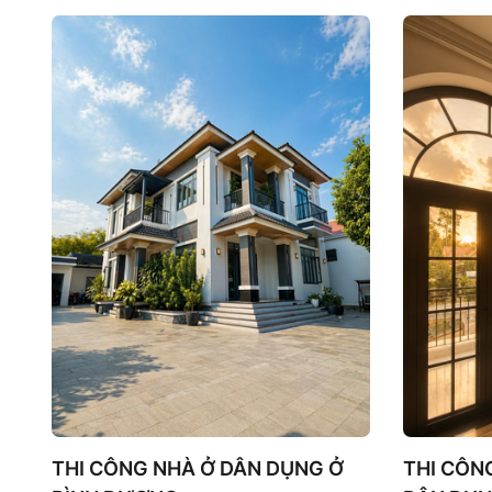
tối ưu ánh
nhìn và nâ
dưỡng cho
THI CÔNG NHÀ Ở DÂN DỤNG Ở
THI CÔN