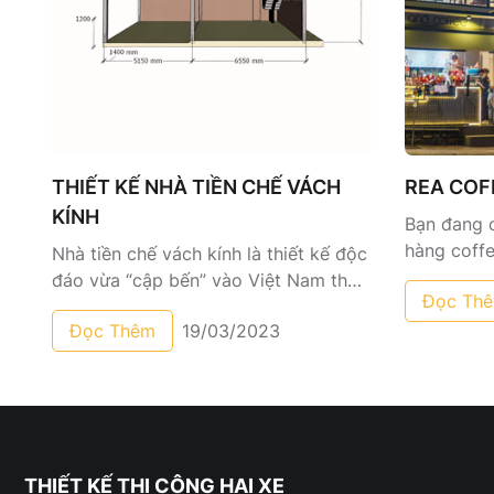
THIẾT KẾ NHÀ TIỀN CHẾ VÁCH
REA COF
KÍNH
Bạn đang 
hàng coffe
Nhà tiền chế vách kính là thiết kế độc
hàng ngàn 
đáo vừa “cập bến” vào Việt Nam thời
Đọc Th
đơn giản 
gian gần đây, tạo nên từ vật liệu kính
một phong 
Đọc Thêm
19/03/2023
và thép đã được tôi luyện nhiệt và xử
hãy liên 
lý hóa học, nhờ vậy có đặc tính vượt
tư vấn tận
trội.
độc lạ cho
THIẾT KẾ THI CÔNG HAI XE