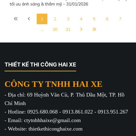
tối ưu ánh sáng & thẩm mỹ - 31/01/2026
1
2
3
4
5
6
7
...
30
31
THIẾT KẾ THI CÔNG HAI XE
CÔNG TY TNHH HAI XE
- Địa chỉ: 69 Huỳnh Văn Cù, P. Thủ Dầu Một, TP. Hồ
Chí Minh
- Hotline: 0925.680.068 - 0913.861.022 - 0913.951.267
- Email: ctytnhhhaixe@gmail.com
- Website: thietkethiconghaixe.com