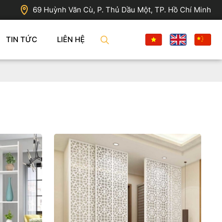
69 Huỳnh Văn Cù, P. Thủ Dầu Một, TP. Hồ Chí Minh
TIN TỨC
LIÊN HỆ