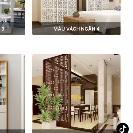
 3
MẪU VÁCH NGĂN 4