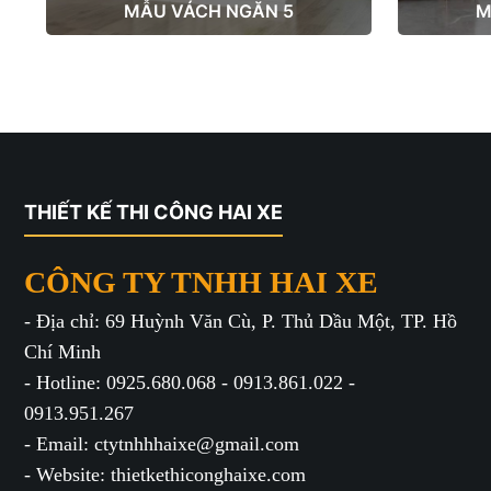
MẪU VÁCH NGĂN 5
M
THIẾT KẾ THI CÔNG HAI XE
CÔNG TY TNHH HAI XE
- Địa chỉ: 69 Huỳnh Văn Cù, P. Thủ Dầu Một, TP. Hồ
Chí Minh
- Hotline: 0925.680.068 - 0913.861.022 -
0913.951.267
- Email: ctytnhhhaixe@gmail.com
- Website: thietkethiconghaixe.com