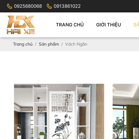
0925680068
0913861022
TRANG CHỦ
GIỚI THIỆU
S
Trang chủ
Sản phẩm
Vách Ngăn