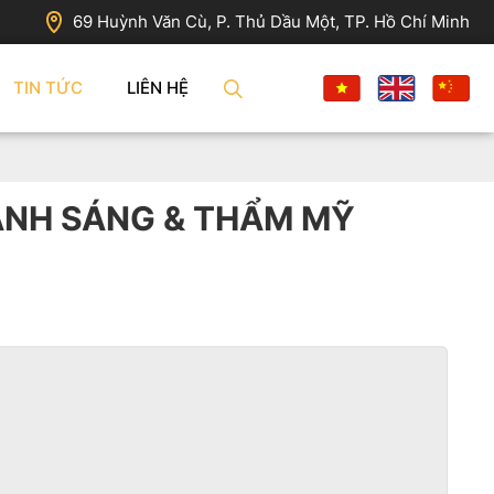
69 Huỳnh Văn Cù, P. Thủ Dầu Một, TP. Hồ Chí Minh
TIN TỨC
LIÊN HỆ
 ÁNH SÁNG & THẨM MỸ