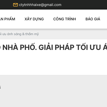
ctytnhhhaixe@gmail.com
ẢN PHẨM
XÂY DỰNG
CÔNG TRÌNH
BÁO GIÁ
ối ưu ánh sáng & thẩm mỹ
NHÀ PHỐ. GIẢI PHÁP TỐI ƯU
ố