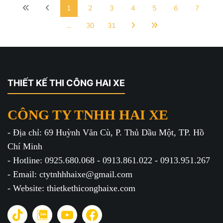
1
2
3
4
5
6
7
...
30
31
THIẾT KẾ THI CÔNG HAI XE
CÔNG TY TNHH HAI XE
- Địa chỉ: 69 Huỳnh Văn Cù, P. Thủ Dầu Một, TP. Hồ
Chí Minh
- Hotline: 0925.680.068 - 0913.861.022 - 0913.951.267
- Email: ctytnhhhaixe@gmail.com
- Website: thietkethiconghaixe.com