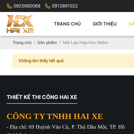
0925680068
0913861022
TRANG CHỦ
GIỚI THIỆU
S
Trang chủ
Sản phẩm
Mái Lợp Hợp Kim Nhôm
Không tìm thấy kết quả
THIẾT KẾ THI CÔNG HAI XE
CÔNG TY TNHH HAI XE
- Địa chỉ: 69 Huỳnh Văn Cù, P. Thủ Dầu Một, TP. Hồ