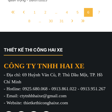
quan trọng - 26/07/2025
1
2
...
4
5
6
7
8
...
30
31
THIẾT KẾ THI CÔNG HAI XE
CÔNG TY TNHH HAI XE
- Địa chỉ: 69 Huỳnh Văn Cù, P. Thủ Dầu Một, TP. Hồ
Chí Minh
- Hotline: 0925.680.068 - 0913.861.022 - 0913.951.267
- Email: ctytnhhhaixe@gmail.com
- Website: thietkethiconghaixe.com