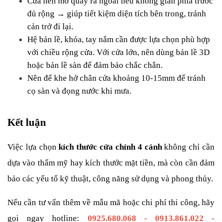
Cửa nên mở quay ra ngoài nếu không gian phía trước 
đủ rộng → giúp tiết kiệm diện tích bên trong, tránh 
cản trở đi lại.
Hệ bản lề, khóa, tay nắm cần được lựa chọn phù hợp 
với chiều rộng cửa. Với cửa lớn, nên dùng bản lề 3D 
hoặc bản lề sàn để đảm bảo chắc chắn.
Nên để khe hở chân cửa khoảng 10-15mm để tránh 
cọ sàn và đọng nước khi mưa.
Kết luận
Việc lựa chọn 
kích thước cửa chính 4 cánh
 không chỉ cần 
dựa vào thẩm mỹ hay kích thước mặt tiền, mà còn cần đảm 
bảo các yếu tố kỹ thuật, công năng sử dụng và phong thủy.
Nếu cần tư vấn thêm về mẫu mã hoặc chi phí thi công, hãy 
gọi ngay hotline: 
0925.680.068 - 0913.861.022 - 