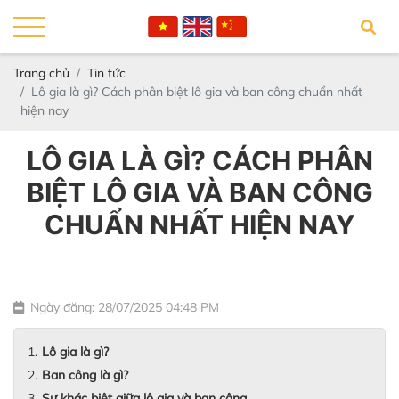
Trang chủ
Tin tức
Lô gia là gì? Cách phân biệt lô gia và ban công chuẩn nhất
hiện nay
LÔ GIA LÀ GÌ? CÁCH PHÂN
BIỆT LÔ GIA VÀ BAN CÔNG
CHUẨN NHẤT HIỆN NAY
Ngày đăng: 28/07/2025 04:48 PM
Lô gia là gì?
Ban công là gì?
Sự khác biệt giữa lô gia và ban công