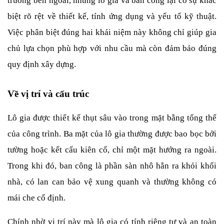
trường bên ngoài, nhưng lô gia và ban công lại có sự khác 
biệt rõ rệt về thiết kế, tính ứng dụng và yếu tố kỹ thuật. 
Việc phân biệt đúng hai khái niệm này không chỉ giúp gia 
chủ lựa chọn phù hợp với nhu cầu mà còn đảm bảo đúng 
quy định xây dựng.
Về vị trí và cấu trúc
Lô gia được thiết kế thụt sâu vào trong mặt bằng tổng thể 
của công trình. Ba mặt của lô gia thường được bao bọc bởi 
tường hoặc kết cấu kiên cố, chỉ một mặt hướng ra ngoài. 
Trong khi đó, ban công là phần sàn nhô hẳn ra khỏi khối 
nhà, có lan can bảo vệ xung quanh và thường không có 
mái che cố định.
Chính nhờ vị trí này mà lô gia có tính riêng tư và an toàn 