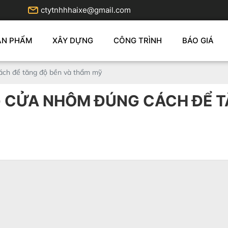
ctytnhhhaixe@gmail.com
ẢN PHẨM
XÂY DỰNG
CÔNG TRÌNH
BÁO GIÁ
ch để tăng độ bền và thẩm mỹ
CỬA NHÔM ĐÚNG CÁCH ĐỂ T