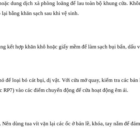
c dung dịch xà phòng loãng để lau toàn bộ khung cửa. Không 
 lại bằng khăn sạch sau khi vệ sinh.
ng kết hợp khăn khô hoặc giấy mềm để làm sạch bụi bẩn, dấu vâ
hỏ để loại bỏ cát bụi, dị vật. Với cửa mở quay, kiểm tra các bản
c RP7) vào các điểm chuyển động để cửa hoạt động êm ái.
ng. Nên dùng tua vít vặn lại các ốc ở bản lề, khóa, tay nắm để đảm