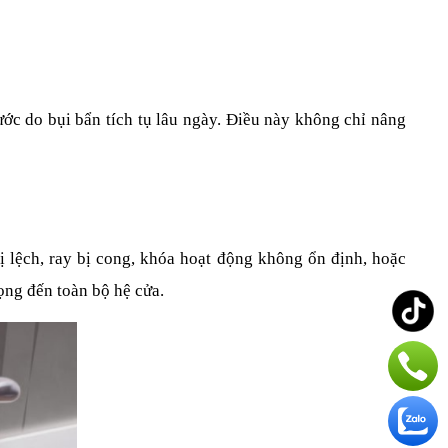
ớc do bụi bẩn tích tụ lâu ngày. Điều này không chỉ nâng 
ị lệch, ray bị cong, khóa hoạt động không ổn định, hoặc 
ọng đến toàn bộ hệ cửa.