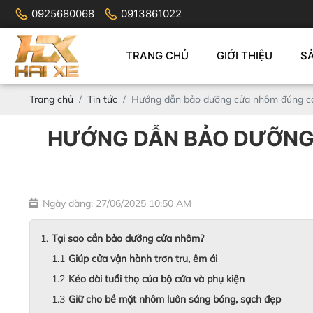
0925680068
0913861022
TRANG CHỦ
GIỚI THIỆU
S
Trang chủ
Tin tức
Hướng dẫn bảo dưỡng cửa nhôm đúng cá
HƯỚNG DẪN BẢO DƯỠNG 
Ngày đăng: 27/06/2025 10:50 AM
Tại sao cần bảo dưỡng cửa nhôm?
Giúp cửa vận hành trơn tru, êm ái
Kéo dài tuổi thọ của bộ cửa và phụ kiện
Giữ cho bề mặt nhôm luôn sáng bóng, sạch đẹp