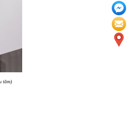
u tầm)