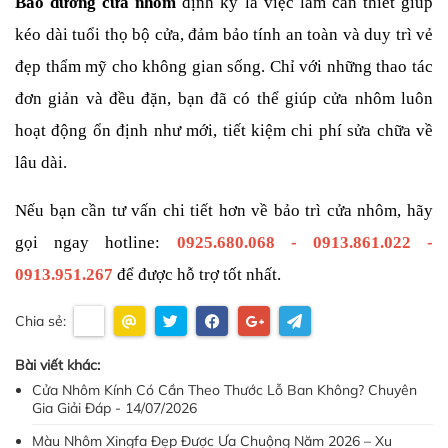
Bảo dưỡng cửa nhôm
 định kỳ là việc làm cần thiết giúp 
kéo dài tuổi thọ bộ cửa, đảm bảo tính an toàn và duy trì vẻ 
đẹp thẩm mỹ cho không gian sống. Chỉ với những thao tác 
đơn giản và đều đặn, bạn đã có thể giúp cửa nhôm luôn 
hoạt động ổn định như mới, tiết kiệm chi phí sửa chữa về 
lâu dài.
Nếu bạn cần tư vấn chi tiết hơn về bảo trì cửa nhôm, hãy 
gọi ngay hotline: 
0925.680.068 - 0913.861.022 - 
0913.951.267
 để được hỗ trợ tốt nhất.
Chia sẻ:
Bài viết khác:
Cửa Nhôm Kính Có Cần Theo Thước Lỗ Ban Không? Chuyên
Gia Giải Đáp - 14/07/2026
Màu Nhôm Xingfa Đẹp Được Ưa Chuộng Năm 2026 – Xu