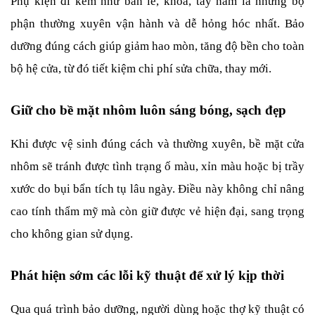
Phụ kiện đi kèm như bản lề, khóa, tay nắm là những bộ 
phận thường xuyên vận hành và dễ hỏng hóc nhất. Bảo 
dưỡng đúng cách giúp giảm hao mòn, tăng độ bền cho toàn 
bộ hệ cửa, từ đó tiết kiệm chi phí sửa chữa, thay mới.
Giữ cho bề mặt nhôm luôn sáng bóng, sạch đẹp
Khi được vệ sinh đúng cách và thường xuyên, bề mặt cửa 
nhôm sẽ tránh được tình trạng ố màu, xỉn màu hoặc bị trầy 
xước do bụi bẩn tích tụ lâu ngày. Điều này không chỉ nâng 
cao tính thẩm mỹ mà còn giữ được vẻ hiện đại, sang trọng 
cho không gian sử dụng.
Phát hiện sớm các lỗi kỹ thuật để xử lý kịp thời
Qua quá trình bảo dưỡng, người dùng hoặc thợ kỹ thuật có 