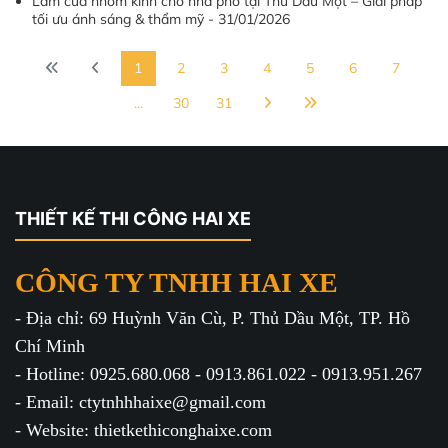
Làm cửa nhôm kính cho nhà phố tại Thủ Dầu Một – Giải pháp
tối ưu ánh sáng & thẩm mỹ - 31/01/2026
1
2
3
4
5
6
7
...
30
31
THIẾT KẾ THI CÔNG HAI XE
CÔNG TY TNHH HAI XE
- Địa chỉ: 69 Huỳnh Văn Cù, P. Thủ Dầu Một, TP. Hồ
Chí Minh
- Hotline: 0925.680.068 - 0913.861.022 - 0913.951.267
- Email: ctytnhhhaixe@gmail.com
- Website: thietkethiconghaixe.com