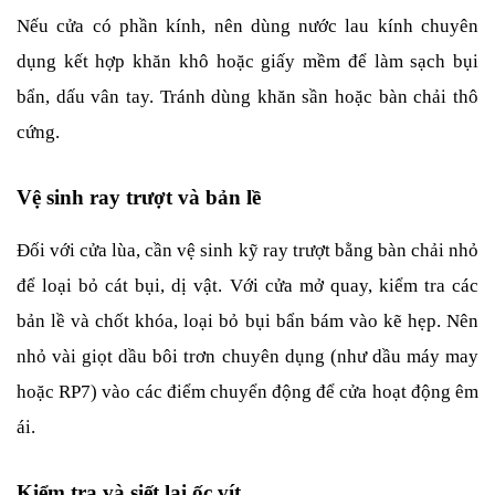
Nếu cửa có phần kính, nên dùng nước lau kính chuyên 
dụng kết hợp khăn khô hoặc giấy mềm để làm sạch bụi 
bẩn, dấu vân tay. Tránh dùng khăn sần hoặc bàn chải thô 
cứng.
Vệ sinh ray trượt và bản lề
Đối với cửa lùa, cần vệ sinh kỹ ray trượt bằng bàn chải nhỏ 
để loại bỏ cát bụi, dị vật. Với cửa mở quay, kiểm tra các 
bản lề và chốt khóa, loại bỏ bụi bẩn bám vào kẽ hẹp. Nên 
nhỏ vài giọt dầu bôi trơn chuyên dụng (như dầu máy may 
hoặc RP7) vào các điểm chuyển động để cửa hoạt động êm 
ái.
Kiểm tra và siết lại ốc vít