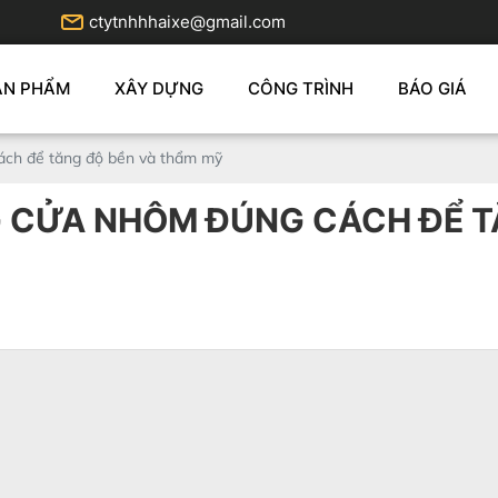
ctytnhhhaixe@gmail.com
ẢN PHẨM
XÂY DỰNG
CÔNG TRÌNH
BÁO GIÁ
ch để tăng độ bền và thẩm mỹ
CỬA NHÔM ĐÚNG CÁCH ĐỂ T