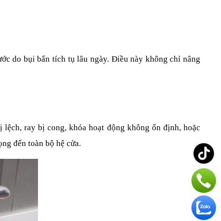
ớc do bụi bẩn tích tụ lâu ngày. Điều này không chỉ nâng 
ị lệch, ray bị cong, khóa hoạt động không ổn định, hoặc 
ọng đến toàn bộ hệ cửa.