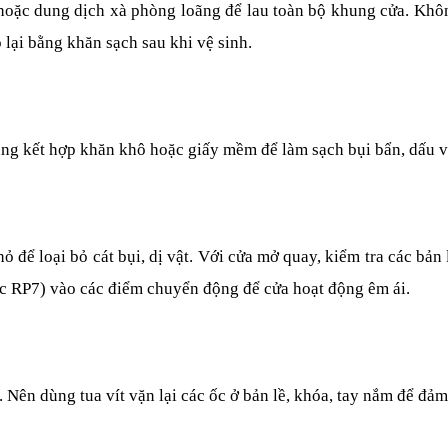
c dung dịch xà phòng loãng để lau toàn bộ khung cửa. Không 
 lại bằng khăn sạch sau khi vệ sinh.
ng kết hợp khăn khô hoặc giấy mềm để làm sạch bụi bẩn, dấu vâ
hỏ để loại bỏ cát bụi, dị vật. Với cửa mở quay, kiểm tra các bản
c RP7) vào các điểm chuyển động để cửa hoạt động êm ái.
ng. Nên dùng tua vít vặn lại các ốc ở bản lề, khóa, tay nắm để đảm