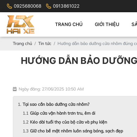
0925680068
0913861022
TRANG CHỦ
GIỚI THIỆU
S
Trang chủ
Tin tức
Hướng dẫn bảo dưỡng cửa nhôm đúng cá
HƯỚNG DẪN BẢO DƯỠNG 
Ngày đăng: 27/06/2025 10:50 AM
Tại sao cần bảo dưỡng cửa nhôm?
Giúp cửa vận hành trơn tru, êm ái
Kéo dài tuổi thọ của bộ cửa và phụ kiện
Giữ cho bề mặt nhôm luôn sáng bóng, sạch đẹp