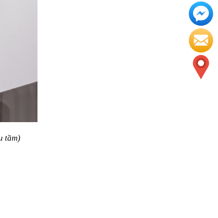
u tầm)