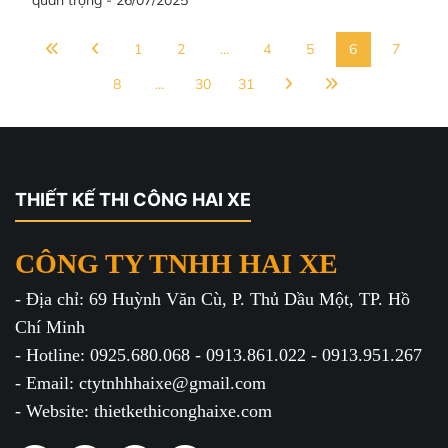
quan trọng - 26/07/2025
1
2
...
4
5
6
7
8
...
30
31
THIẾT KẾ THI CÔNG HAI XE
CÔNG TY TNHH HAI XE
- Địa chỉ: 69 Huỳnh Văn Cù, P. Thủ Dầu Một, TP. Hồ
Chí Minh
- Hotline: 0925.680.068 - 0913.861.022 - 0913.951.267
- Email: ctytnhhhaixe@gmail.com
- Website: thietkethiconghaixe.com