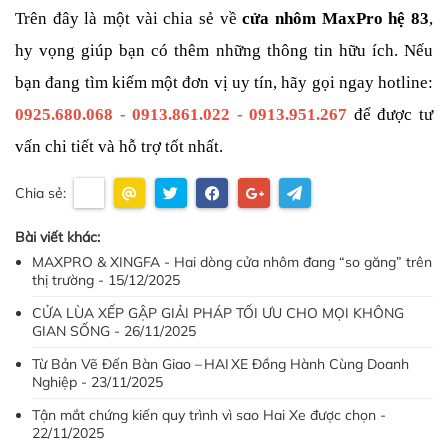
Trên đây là một vài chia sẻ về 
cửa nhôm
MaxPro hệ 83
, 
hy vọng giúp bạn có thêm những thông tin hữu ích. Nếu 
bạn đang tìm kiếm một đơn vị uy tín, hãy gọi ngay hotline: 
0925.680.068 - 0913.861.022 - 0913.951.267
 để được tư 
vấn chi tiết và hỗ trợ tốt nhất.
Chia sẻ:
Bài viết khác:
MAXPRO & XINGFA - Hai dòng cửa nhôm đang “so găng” trên
thị trường - 15/12/2025
CỬA LÙA XẾP GẬP GIẢI PHÁP TỐI ƯU CHO MỌI KHÔNG
GIAN SỐNG - 26/11/2025
Từ Bản Vẽ Đến Bàn Giao – HAI XE Đồng Hành Cùng Doanh
Nghiệp - 23/11/2025
Tận mắt chứng kiến quy trình vì sao Hai Xe được chọn -
22/11/2025