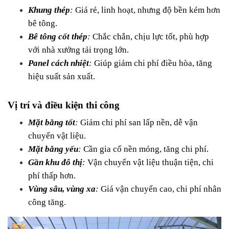
Khung thép
: 
Giá rẻ, linh hoạt, nhưng độ bền kém hơn 
bê tông.
Bê tông cốt thép
:
 Chắc chắn, chịu lực tốt, phù hợp 
với nhà xưởng tải trọng lớn.
Panel cách nhiệt
:
 Giúp giảm chi phí điều hòa, tăng 
hiệu suất sản xuất.
Vị trí và điều kiện thi công
Mặt bằng tốt
: 
Giảm chi phí san lấp nền, dễ vận 
chuyển vật liệu.
Mặt bằng yếu
: 
Cần gia cố nền móng, tăng chi phí.
Gần khu đô thị
: 
Vận chuyển vật liệu thuận tiện, chi 
phí thấp hơn.
Vùng sâu, vùng xa
:
 Giá vận chuyển cao, chi phí nhân 
công tăng.