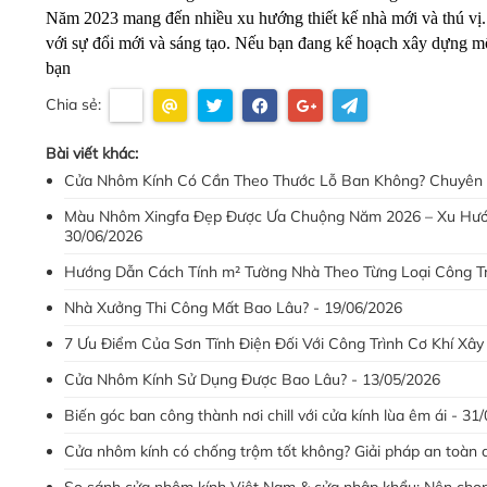
Năm 2023 mang đến nhiều xu hướng thiết kế nhà mới và thú vị.
với sự đổi mới và sáng tạo. Nếu bạn đang kế hoạch xây dựng một
bạn
Chia sẻ:
Bài viết khác:
Cửa Nhôm Kính Có Cần Theo Thước Lỗ Ban Không? Chuyên G
Màu Nhôm Xingfa Đẹp Được Ưa Chuộng Năm 2026 – Xu Hướn
30/06/2026
Hướng Dẫn Cách Tính m² Tường Nhà Theo Từng Loại Công Tr
Nhà Xưởng Thi Công Mất Bao Lâu? - 19/06/2026
7 Ưu Điểm Của Sơn Tĩnh Điện Đối Với Công Trình Cơ Khí Xây
Cửa Nhôm Kính Sử Dụng Được Bao Lâu? - 13/05/2026
Biến góc ban công thành nơi chill với cửa kính lùa êm ái - 31
Cửa nhôm kính có chống trộm tốt không? Giải pháp an toàn 
So sánh cửa nhôm kính Việt Nam & cửa nhập khẩu: Nên chọn 