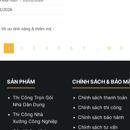
01/2026
 tối ưu ánh sáng & thẩm mỹ -
1
2
3
4
5
6
7
...
30
31
SẢN PHẨM
CHÍNH SÁCH & BẢO M
Thi Công Trọn Gói
Chính sách thanh toán
Nhà Dân Dụng
Chính sách thi công
Thi Công Nhà
Chính sách bảo hành
Xưởng Công Nghiệp
Chính sách tư vấn