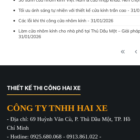
Tối ưu ánh sáng tự nhiên với thiết kế cửa kính trần cao - 31/
Các lỗi khi thi công cửa nhôm kính - 31/01/2026
Làm cửa nhôm kính cho nhà phố tại Thủ Dầu Một – Giải pháp
31/01/2026
THIẾT KẾ THI CÔNG HAI XE
CÔNG TY TNHH HAI XE
- Địa chỉ: 69 Huỳnh Văn Cù, P. Thủ Dầu Một, TP. Hồ
Chí Minh
- Hotline: 0925.680.068 - 0913.861.022 -