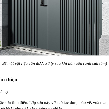
Bề mặt vật liệu cần được xử lý sau khi hàn uốn (ảnh sưu tầm)
àn thiện
càng:
oặc sơn tĩnh điện. Lớp sơn này vừa có tác dụng bảo vệ, vừa man
và khôi phục độ sáng bóng tự nhiên.