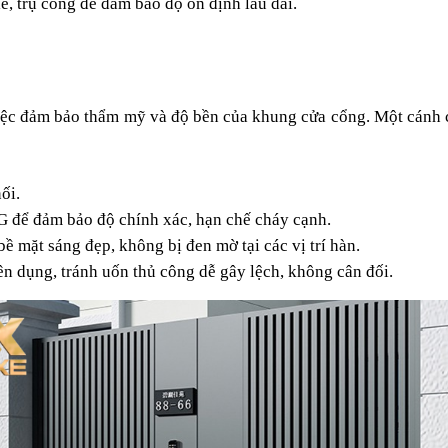
lề, trụ cổng để đảm bảo độ ổn định lâu dài.
việc đảm bảo thẩm mỹ và độ bền của khung cửa cổng. Một cánh c
ối.
G để đảm bảo độ chính xác, hạn chế cháy cạnh.
 mặt sáng đẹp, không bị đen mờ tại các vị trí hàn.
 dụng, tránh uốn thủ công dễ gây lệch, không cân đối.