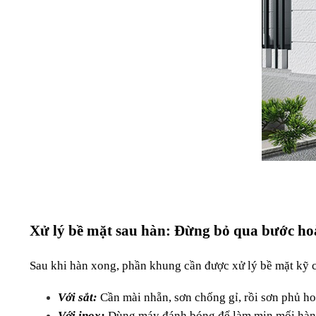
Xử lý bề mặt sau hàn: Đừng bỏ qua bước ho
Sau khi hàn xong, phần khung cần được xử lý bề mặt kỹ 
Với sắt:
 Cần mài nhẵn, sơn chống gỉ, rồi sơn phủ h
Với inox:
 Dùng máy đánh bóng để làm mịn mối hàn 