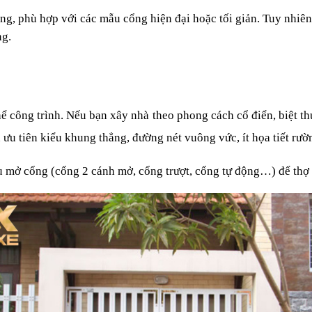
ng, phù hợp với các mẫu cổng hiện đại hoặc tối giản. Tuy nhiên
ng.
ể công trình. Nếu bạn xây nhà theo phong cách cổ điển, biệt t
 ưu tiên kiểu khung thẳng, đường nét vuông vức, ít họa tiết rườ
u mở cổng (cổng 2 cánh mở, cổng trượt, cổng tự động…) để thợ