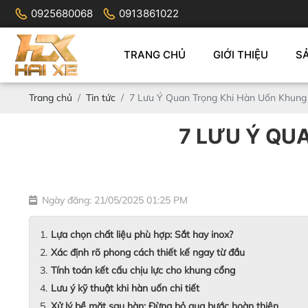
0925680068
0913861022
TRANG CHỦ
GIỚI THIỆU
S
Trang chủ
Tin tức
7 Lưu Ý Quan Trọng Khi Hàn Uốn Khun
7 LƯU Ý QU
Ngày đăng: 21/05/2025 01:25 PM
Lựa chọn chất liệu phù hợp: Sắt hay inox?
Xác định rõ phong cách thiết kế ngay từ đầu
Tính toán kết cấu chịu lực cho khung cổng
Lưu ý kỹ thuật khi hàn uốn chi tiết
Xử lý bề mặt sau hàn: Đừng bỏ qua bước hoàn thiện