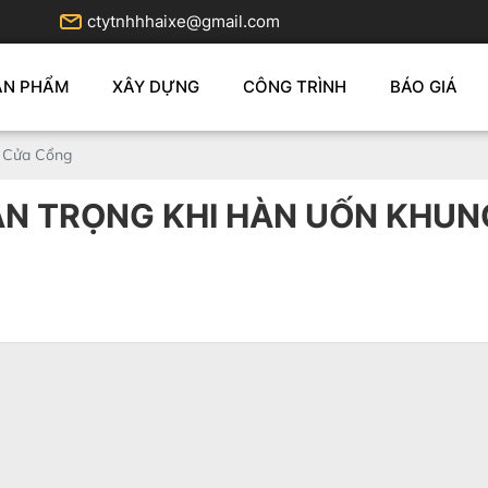
ctytnhhhaixe@gmail.com
ẢN PHẨM
XÂY DỰNG
CÔNG TRÌNH
BÁO GIÁ
g Cửa Cổng
AN TRỌNG KHI HÀN UỐN KHU