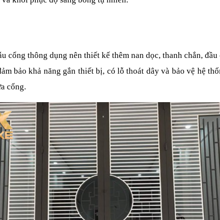
ẫu cổng thông dụng nên thiết kế thêm nan dọc, thanh chắn, đầu c
m bảo khả năng gắn thiết bị, có lỗ thoát dây và bảo vệ hệ thố
ửa cổng.