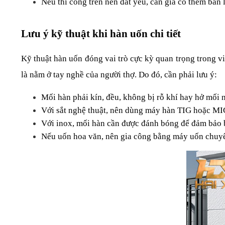
Nếu thi công trên nền đất yếu, cần gia cố thêm bản 
Lưu ý kỹ thuật khi hàn uốn chi tiết
Kỹ thuật hàn uốn đóng vai trò cực kỳ quan trọng trong 
là nằm ở tay nghề của người thợ. Do đó, cần phải lưu ý:
Mối hàn phải kín, đều, không bị rỗ khí hay hở mối n
Với sắt nghệ thuật, nên dùng máy hàn TIG hoặc MI
Với inox, mối hàn cần được đánh bóng để đảm bảo bề
Nếu uốn hoa văn, nên gia công bằng máy uốn chuyên