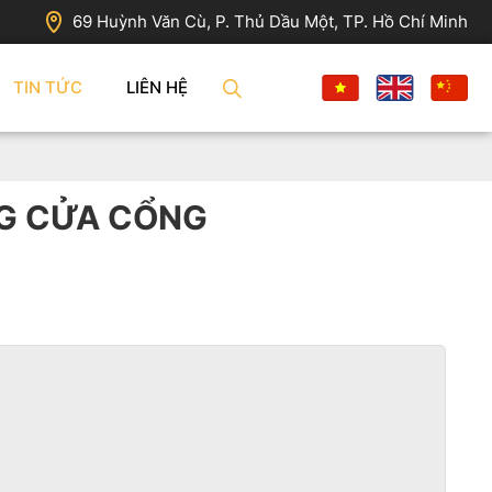
69 Huỳnh Văn Cù, P. Thủ Dầu Một, TP. Hồ Chí Minh
TIN TỨC
LIÊN HỆ
NG CỬA CỔNG