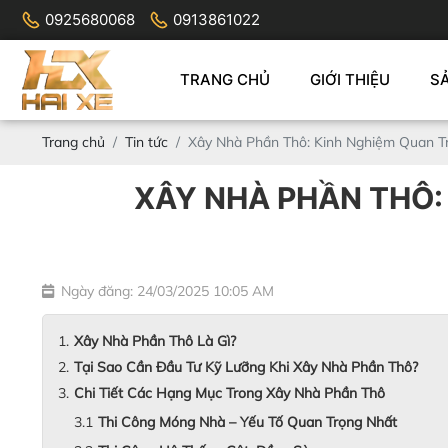
0925680068
0913861022
TRANG CHỦ
GIỚI THIỆU
S
Trang chủ
Tin tức
Xây Nhà Phần Thô: Kinh Nghiệm Quan Tr
XÂY NHÀ PHẦN THÔ: 
Ngày đăng: 24/03/2025 10:05 AM
Xây Nhà Phần Thô Là Gì?
Tại Sao Cần Đầu Tư Kỹ Lưỡng Khi Xây Nhà Phần Thô?
Chi Tiết Các Hạng Mục Trong Xây Nhà Phần Thô
Thi Công Móng Nhà – Yếu Tố Quan Trọng Nhất