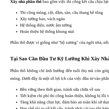
Xây nhà phần thô
 bao gồm việc thi công kết cấu chịu lự
Thi công móng, cột, dầm, sàn, cầu thang bê tông
Xây tường bao, vách ngăn
Hệ thống điện, nước âm tường
Hoàn thiện hệ thống khung mái
Phần thô được ví giống như "bộ xương" của ngôi nhà, nếu
Tại Sao Cần Đầu Tư Kỹ Lưỡng Khi Xây Nh
Phần thô không chỉ ảnh hưởng đến tuổi thọ mà còn giúp 
móng. Dưới đây là một số lợi ích của việc đầu tư vào phầ
Bền vững theo thời gian, tránh sửa chữa về sau
Tiết kiệm chi phí thi công hoàn thiện, không bị lỗi 
Tăng khả năng chịu lực, đảm bảo an toàn khi sử dụ
Hạn chế rủi ro về kết cấu, tránh phải cải tạo tốn ké