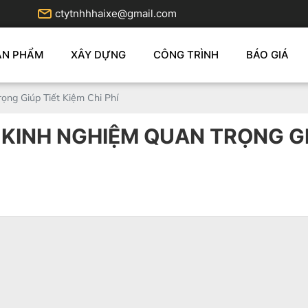
ctytnhhhaixe@gmail.com
ẢN PHẨM
XÂY DỰNG
CÔNG TRÌNH
BÁO GIÁ
ọng Giúp Tiết Kiệm Chi Phí
KINH NGHIỆM QUAN TRỌNG GIÚ