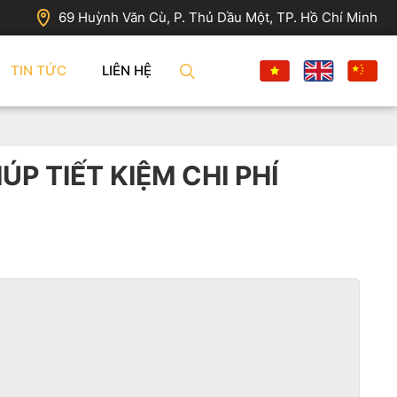
69 Huỳnh Văn Cù, P. Thủ Dầu Một, TP. Hồ Chí Minh
TIN TỨC
LIÊN HỆ
P TIẾT KIỆM CHI PHÍ