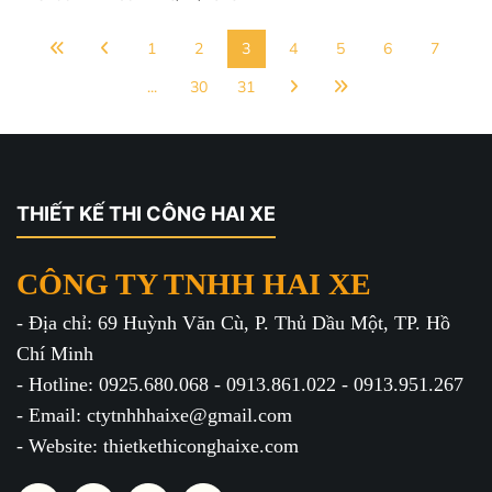
1
2
3
4
5
6
7
...
30
31
THIẾT KẾ THI CÔNG HAI XE
CÔNG TY TNHH HAI XE
- Địa chỉ: 69 Huỳnh Văn Cù, P. Thủ Dầu Một, TP. Hồ
Chí Minh
- Hotline: 0925.680.068 - 0913.861.022 - 0913.951.267
- Email: ctytnhhhaixe@gmail.com
- Website: thietkethiconghaixe.com