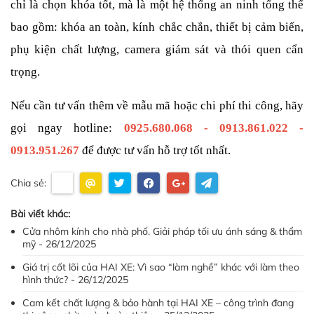
chỉ là chọn khóa tốt, mà là một hệ thống an ninh tổng thể 
bao gồm: khóa an toàn, kính chắc chắn, thiết bị cảm biến, 
phụ kiện chất lượng, camera giám sát và thói quen cẩn 
trọng. 
Nếu cần tư vấn thêm về mẫu mã hoặc chi phí thi công, hãy 
gọi ngay hotline: 
0925.680.068 - 0913.861.022 - 
0913.951.267
 để được tư vấn hỗ trợ tốt nhất.
Chia sẻ:
Bài viết khác:
Cửa nhôm kính cho nhà phố. Giải pháp tối ưu ánh sáng & thẩm
mỹ - 26/12/2025
Giá trị cốt lõi của HAI XE: Vì sao “làm nghề” khác với làm theo
hình thức? - 26/12/2025
Cam kết chất lượng & bảo hành tại HAI XE – công trình đang