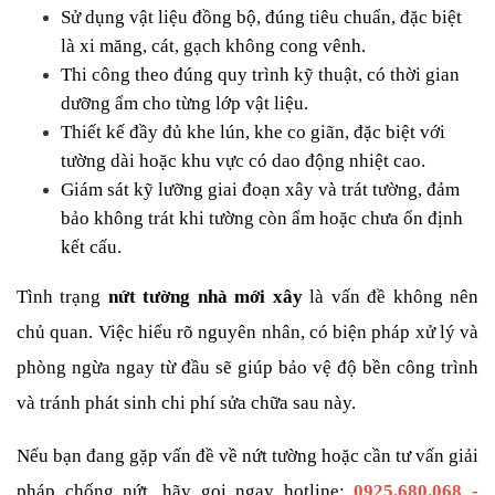
Sử dụng vật liệu đồng bộ, đúng tiêu chuẩn, đặc biệt 
là xi măng, cát, gạch không cong vênh.
Thi công theo đúng quy trình kỹ thuật, có thời gian 
dưỡng ẩm cho từng lớp vật liệu.
Thiết kế đầy đủ khe lún, khe co giãn, đặc biệt với 
tường dài hoặc khu vực có dao động nhiệt cao.
Giám sát kỹ lưỡng giai đoạn xây và trát tường, đảm 
bảo không trát khi tường còn ẩm hoặc chưa ổn định 
kết cấu.
Tình trạng 
nứt tường nhà mới xây
 là vấn đề không nên 
chủ quan. Việc hiểu rõ nguyên nhân, có biện pháp xử lý và 
phòng ngừa ngay từ đầu sẽ giúp bảo vệ độ bền công trình 
và tránh phát sinh chi phí sửa chữa sau này.
Nếu bạn đang gặp vấn đề về nứt tường hoặc cần tư vấn giải 
pháp chống nứt, hãy gọi ngay hotline: 
0925.680.068 - 