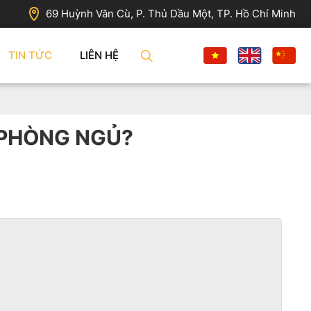
69 Huỳnh Văn Cù, P. Thủ Dầu Một, TP. Hồ Chí Minh
TIN TỨC
LIÊN HỆ
G PHÒNG NGỦ?