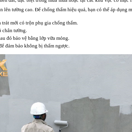
 nền đất, đặc biệt trong mùa mưa hoặc tại các khu vực có mực 
an lên tường cao. Để chống thấm hiệu quả, bạn có thể áp dụng m
a trát mới có trộn phụ gia chống thấm.
ộ chân tường.
au đó bảo vệ bằng lớp vữa mỏng.
 để đảm bảo không bị thấm ngược.