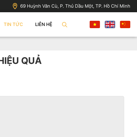
69 Huỳnh Văn Cù, P. Thủ Dầu Một, TP. Hồ Chí Minh
TIN TỨC
LIÊN HỆ
HIỆU QUẢ