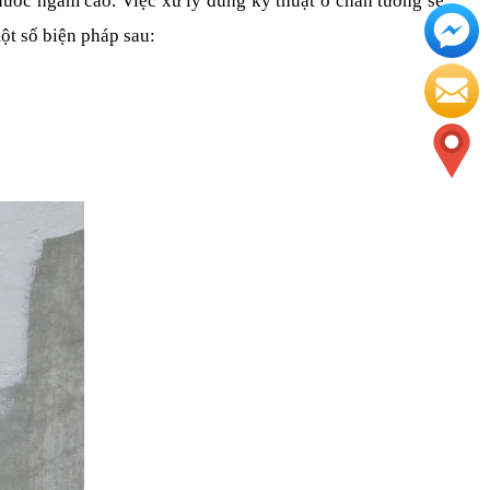
nước ngầm cao. Việc xử lý đúng kỹ thuật ở chân tường sẽ 
ột số biện pháp sau: