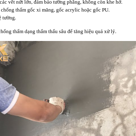
các vết nứt lớn, đảm bảo tường phẳng, không còn khe hở.
chống thấm gốc xi măng, gốc acrylic hoặc gốc PU.
ệ tường.
chống thấm dạng thẩm thấu sâu để tăng hiệu quả xử lý.