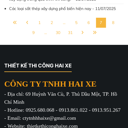
Các loại sắt thép xây dựng phổ biến hiện nay - 11/07/2025
1
2
...
5
6
7
8
9
...
30
31
THIẾT KẾ THI CÔNG HAI XE
CÔNG TY TNHH HAI XE
- Địa chỉ: 69 Huỳnh Văn Cù, P. Thủ Dầu Một, TP. Hồ
Chí Minh
- Hotline: 0925.680.068 - 0913.861.022 - 0913.951.267
- Email: ctytnhhhaixe@gmail.com
- Website: thietkethiconghaixe.com