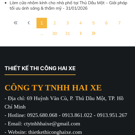
Làm cửa nhôm kính cho nhà phố tại Thủ Dầu Một – Giải pháp
tối ưu ánh sáng & thẩm mỹ - 31/01/2026
1
2
3
4
5
6
7
...
30
31
THIẾT KẾ THI CÔNG HAI XE
CÔNG TY TNHH HAI XE
- Địa chỉ: 69 Huỳnh Văn Cù, P. Thủ Dầu Một, TP. Hồ
Chí Minh
- Hotline: 0925.680.068 - 0913.861.022 - 0913.951.267
- Email: ctytnhhhaixe@gmail.com
- Website: thietkethiconghaixe.com