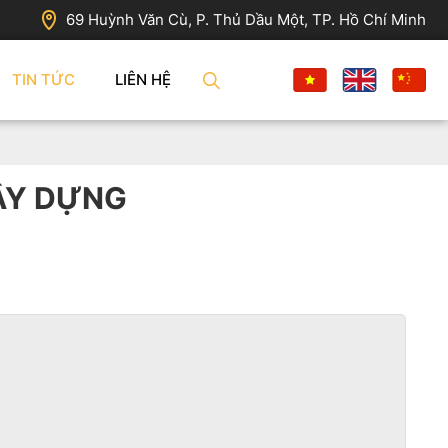
69 Huỳnh Văn Cù, P. Thủ Dầu Một, TP. Hồ Chí Minh
TIN TỨC
LIÊN HỆ
XÂY DỰNG