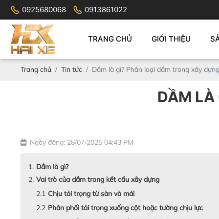
0925680068
0913861022
TRANG CHỦ
GIỚI THIỆU
S
Trang chủ
Tin tức
Dầm là gì? Phân loại dầm trong xây dựn
DẦM LÀ 
Ngày đăng: 28/07/2025 04:43 PM
Dầm là gì?
Vai trò của dầm trong kết cấu xây dựng
Chịu tải trọng từ sàn và mái
Phân phối tải trọng xuống cột hoặc tường chịu lực