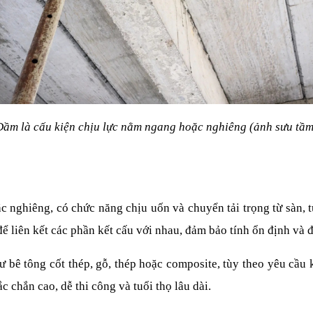
Dầm là cấu kiện chịu lực nằm ngang hoặc nghiêng (ảnh sưu tầm
 nghiêng, có chức năng chịu uốn và chuyển tải trọng từ sàn, 
ể liên kết các phần kết cấu với nhau, đảm bảo tính ổn định và 
ư bê tông cốt thép, gỗ, thép hoặc composite, tùy theo yêu cầu 
c chắn cao, dễ thi công và tuổi thọ lâu dài.