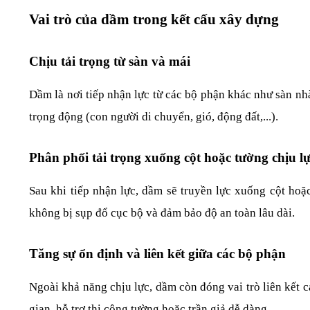
Vai trò của dầm trong kết cấu xây dựng
Chịu tải trọng từ sàn và mái
Dầm là nơi tiếp nhận lực từ các bộ phận khác như sàn nhà,
trọng động (con người di chuyển, gió, động đất,...).
Phân phối tải trọng xuống cột hoặc tường chịu l
Sau khi tiếp nhận lực, dầm sẽ truyền lực xuống cột hoặc
không bị sụp đổ cục bộ và đảm bảo độ an toàn lâu dài.
Tăng sự ổn định và liên kết giữa các bộ phận
Ngoài khả năng chịu lực, dầm còn đóng vai trò liên kết 
gian, hỗ trợ thi công tường hoặc trần giả dễ dàng.