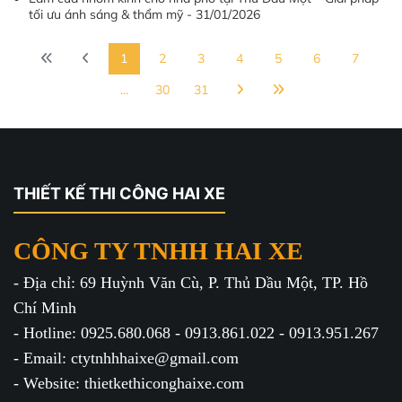
tối ưu ánh sáng & thẩm mỹ - 31/01/2026
1
2
3
4
5
6
7
...
30
31
THIẾT KẾ THI CÔNG HAI XE
CÔNG TY TNHH HAI XE
- Địa chỉ: 69 Huỳnh Văn Cù, P. Thủ Dầu Một, TP. Hồ
Chí Minh
- Hotline: 0925.680.068 - 0913.861.022 - 0913.951.267
- Email: ctytnhhhaixe@gmail.com
- Website: thietkethiconghaixe.com