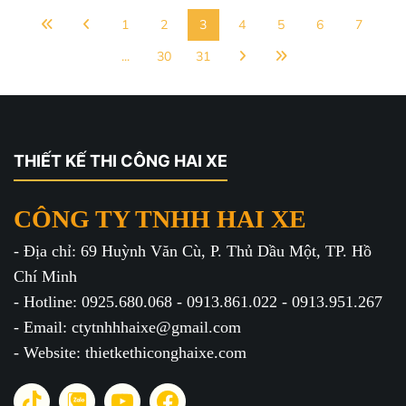
1
2
3
4
5
6
7
...
30
31
THIẾT KẾ THI CÔNG HAI XE
CÔNG TY TNHH HAI XE
- Địa chỉ: 69 Huỳnh Văn Cù, P. Thủ Dầu Một, TP. Hồ
Chí Minh
- Hotline: 0925.680.068 - 0913.861.022 - 0913.951.267
- Email: ctytnhhhaixe@gmail.com
- Website: thietkethiconghaixe.com