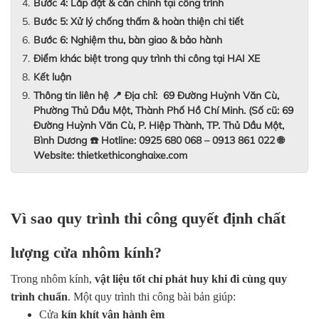
Bước 4: Lắp đặt & căn chỉnh tại công trình
Bước 5: Xử lý chống thấm & hoàn thiện chi tiết
Bước 6: Nghiệm thu, bàn giao & bảo hành
Điểm khác biệt trong quy trình thi công tại HAI XE
Kết luận
Thông tin liên hệ 📍 Địa chỉ: 69 Đường Huỳnh Văn Cù,
Phường Thủ Dầu Một, Thành Phố Hồ Chí Minh. (Số cũ: 69
Đường Huỳnh Văn Cù, P. Hiệp Thành, TP. Thủ Dầu Một,
Bình Dương ☎️ Hotline: 0925 680 068 – 0913 861 022 🌐
Website: thietkethiconghaixe.com
Vì sao quy trình thi công quyết định chất
lượng cửa nhôm kính?
Trong nhôm kính,
vật liệu tốt chỉ phát huy khi đi cùng quy
trình chuẩn
. Một quy trình thi công bài bản giúp:
Cửa
kín khít vận hành êm