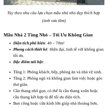
Tùy theo nhu cầu lựa chọn mẫu nhà nhỏ đẹp thích hợp 
(ảnh sưu tầm)
Mẫu Nhà 2 Tầng Nhỏ – Tối Ưu Không Gian
Diện tích phổ biến
: 
40 – 70m²
Phong cách thiết kế
:
 Hiện đại, tinh tế với không gian 
tối ưu.
Đặc điểm nổi bật
:
Tầng 1: Phòng khách, bếp, phòng ăn và nhà vệ sinh.
Tầng 2: Phòng ngủ và không gian làm việc hoặc góc 
thư giãn.
Cầu thang nhỏ gọn, có thể là cầu thang xoắn hoặc 
cầu thang kết hợp tủ để tối ưu diện tích.
Ban công hoặc cửa kính lớn giúp nhà thoáng hơn, 