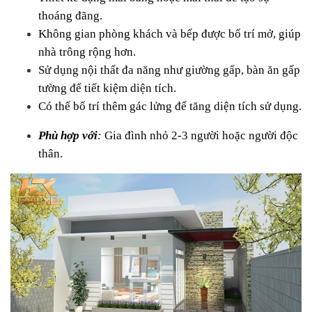
thoáng đãng.
Không gian phòng khách và bếp được bố trí mở, giúp 
nhà trông rộng hơn.
Sử dụng nội thất đa năng như giường gấp, bàn ăn gấp 
tường để tiết kiệm diện tích.
Có thể bố trí thêm gác lửng để tăng diện tích sử dụng.
Phù hợp với
:
 Gia đình nhỏ 2-3 người hoặc người độc 
thân.