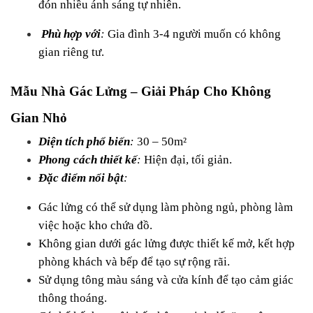
đón nhiều ánh sáng tự nhiên.
Phù hợp với
:
 Gia đình 3-4 người muốn có không 
gian riêng tư.
Mẫu Nhà Gác Lửng – Giải Pháp Cho Không 
Gian Nhỏ
Diện tích phổ biến
: 
30 – 50m²
Phong cách thiết kế
: 
Hiện đại, tối giản.
Đặc điểm nổi bật
:
Gác lửng có thể sử dụng làm phòng ngủ, phòng làm 
việc hoặc kho chứa đồ.
Không gian dưới gác lửng được thiết kế mở, kết hợp 
phòng khách và bếp để tạo sự rộng rãi.
Sử dụng tông màu sáng và cửa kính để tạo cảm giác 
thông thoáng.