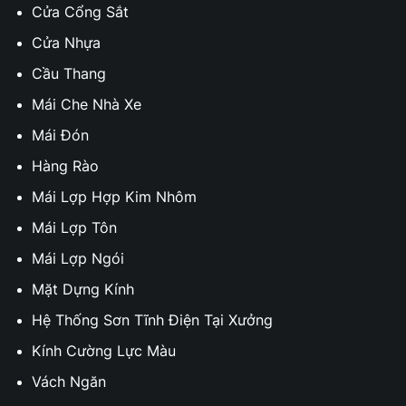
Cửa Cổng Sắt
Cửa Nhựa
Cầu Thang
Mái Che Nhà Xe
Mái Đón
Hàng Rào
Mái Lợp Hợp Kim Nhôm
Mái Lợp Tôn
Mái Lợp Ngói
Mặt Dựng Kính
Hệ Thống Sơn Tĩnh Điện Tại Xưởng
Kính Cường Lực Màu
Vách Ngăn