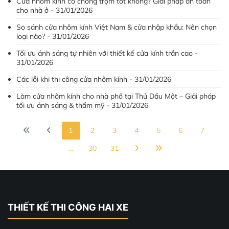
Cửa nhôm kính có chống trộm tốt không? Giải pháp an toàn
cho nhà ở - 31/01/2026
So sánh cửa nhôm kính Việt Nam & cửa nhập khẩu: Nên chọn
loại nào? - 31/01/2026
Tối ưu ánh sáng tự nhiên với thiết kế cửa kính trần cao -
31/01/2026
Các lỗi khi thi công cửa nhôm kính - 31/01/2026
Làm cửa nhôm kính cho nhà phố tại Thủ Dầu Một – Giải pháp
tối ưu ánh sáng & thẩm mỹ - 31/01/2026
1
2
3
4
5
6
7
...
30
31
THIẾT KẾ THI CÔNG HAI XE