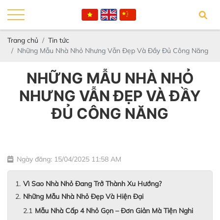
Trang chủ
Tin tức
Những Mẫu Nhà Nhỏ Nhưng Vẫn Đẹp Và Đầy Đủ Công Năng
NHỮNG MẪU NHÀ NHỎ
NHƯNG VẪN ĐẸP VÀ ĐẦY
ĐỦ CÔNG NĂNG
Ngày đăng: 15/04/2025 11:58 AM
Vì Sao Nhà Nhỏ Đang Trở Thành Xu Hướng?
Những Mẫu Nhà Nhỏ Đẹp Và Hiện Đại
Mẫu Nhà Cấp 4 Nhỏ Gọn – Đơn Giản Mà Tiện Nghi