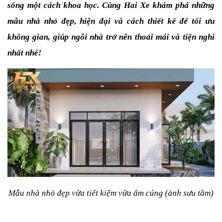
sống một cách khoa học. Cùng Hai Xe khám phá những 
mẫu nhà nhỏ đẹp, hiện đại và cách thiết kế để tối ưu 
không gian, giúp ngôi nhà trở nên thoải mái và tiện nghi 
nhất nhé!
Mẫu nhà nhỏ đẹp vừa tiết kiệm vừa ấm cúng (ảnh sưu tầm)