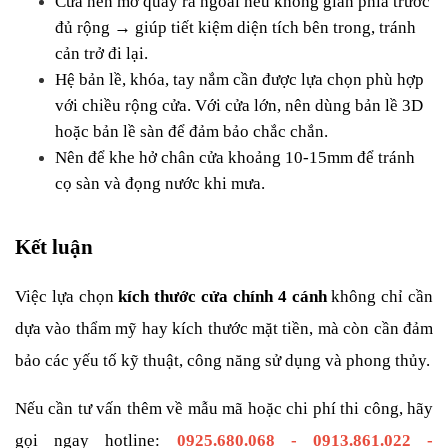
Cửa nên mở quay ra ngoài nếu không gian phía trước 
đủ rộng → giúp tiết kiệm diện tích bên trong, tránh 
cản trở đi lại.
Hệ bản lề, khóa, tay nắm cần được lựa chọn phù hợp 
với chiều rộng cửa. Với cửa lớn, nên dùng bản lề 3D 
hoặc bản lề sàn để đảm bảo chắc chắn.
Nên để khe hở chân cửa khoảng 10-15mm để tránh 
cọ sàn và đọng nước khi mưa.
Kết luận
Việc lựa chọn 
kích thước cửa chính 4 cánh
 không chỉ cần 
dựa vào thẩm mỹ hay kích thước mặt tiền, mà còn cần đảm 
bảo các yếu tố kỹ thuật, công năng sử dụng và phong thủy.
Nếu cần tư vấn thêm về mẫu mã hoặc chi phí thi công, hãy 
gọi ngay hotline: 
0925.680.068 - 0913.861.022 - 