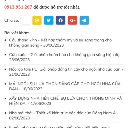
0913.951.267
 để được hỗ trợ tốt nhất.
Chia sẻ:
Bài viết khác:
Cầu thang kính - Kết hợp thẩm mỹ và sự sang trọng cho
không gian sống - 30/06/2023
Cửa cuốn - Giải pháp hoàn hảo cho không gian sống hiện đại -
28/06/2023
Nóc lợp tole PU: Giải pháp đáng tin cậy cho ngôi nhà của bạn -
21/06/2023
MÁI NGÓI: SỰ LỰA CHỌN ĐẲNG CẤP CHO NGÔI NHÀ CỦA
BẠN - 18/06/2023
XÂY DỰNG NHÀ TIỀN CHẾ: SỰ LỰA CHỌN THÔNG MINH VÀ
HIỆN ĐẠI - 17/06/2023
Nhà mái thái - Thiết kế kiến trúc độc đáo của Đông Nam Á -
02/06/2023
5 mẫu nhà xưởng công nghiệp phổ biến nhất hiện nay -