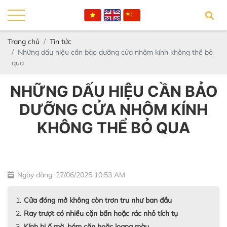
Trang chủ
Tin tức
Những dấu hiệu cần bảo dưỡng cửa nhôm kính không thể bỏ
qua
NHỮNG DẤU HIỆU CẦN BẢO
DƯỠNG CỬA NHÔM KÍNH
KHÔNG THỂ BỎ QUA
Ngày đăng: 27/06/2025 10:53 AM
Cửa đóng mở không còn trơn tru như ban đầu
Ray trượt có nhiều cặn bẩn hoặc rác nhỏ tích tụ
Kính bị ố mờ, bám cặn hoặc loang màu