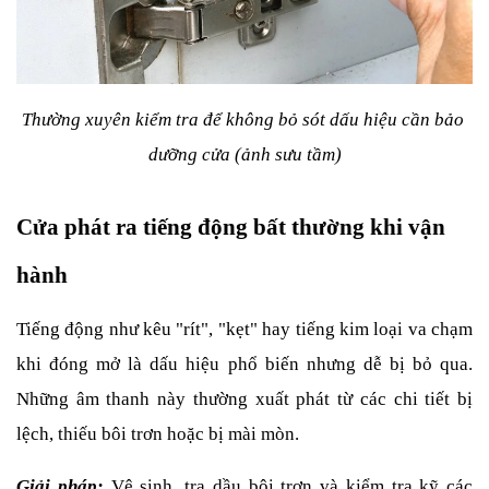
Thường xuyên kiểm tra để không bỏ sót dấu hiệu cần bảo 
dưỡng cửa (ảnh sưu tầm)
Cửa phát ra tiếng động bất thường khi vận 
hành
Tiếng động như kêu "rít", "kẹt" hay tiếng kim loại va chạm 
khi đóng mở là dấu hiệu phổ biến nhưng dễ bị bỏ qua. 
Những âm thanh này thường xuất phát từ các chi tiết bị 
lệch, thiếu bôi trơn hoặc bị mài mòn.
Giải pháp:
 Vệ sinh, tra dầu bôi trơn và kiểm tra kỹ các 