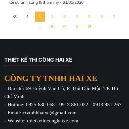
tối ưu ánh sáng & thẩm mỹ - 31/01/2026
1
2
3
4
5
6
7
...
30
31
THIẾT KẾ THI CÔNG HAI XE
CÔNG TY TNHH HAI XE
- Địa chỉ: 69 Huỳnh Văn Cù, P. Thủ Dầu Một, TP. Hồ
Chí Minh
- Hotline: 0925.680.068 - 0913.861.022 - 0913.951.267
- Email: ctytnhhhaixe@gmail.com
- Website: thietkethiconghaixe.com