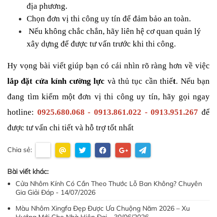
địa phương.
Chọn đơn vị thi công uy tín để đảm bảo an toàn.
 Nếu không chắc chắn, hãy liên hệ cơ quan quản lý 
xây dựng để được tư vấn trước khi thi công.
Hy vọng bài viết giúp bạn có cái nhìn rõ ràng hơn về việc 
lắp đặt cửa kính cường lực
 và thủ tục cần thiế
t
. Nếu bạn 
đang tìm kiếm một đơn vị thi công uy tín, hãy gọi ngay 
hotline: 
0925.680.068 - 0913.861.022 - 0913.951.267
 để 
được tư vấn chi tiết và hỗ trợ tốt nhất
Chia sẻ:
Bài viết khác:
Cửa Nhôm Kính Có Cần Theo Thước Lỗ Ban Không? Chuyên
Gia Giải Đáp - 14/07/2026
Màu Nhôm Xingfa Đẹp Được Ưa Chuộng Năm 2026 – Xu
Hướng Mới Cho Nhà Hiện Đại - 30/06/2026