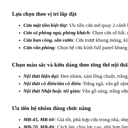
Lựa chọn theo vị trí lắp đặt
Cửa mặt tiền biệt thự
:
 Ưu tiên cửa mở quay 2 cánh
Cửa sổ phòng ngủ, phòng khách
: 
Chọn cửa sổ hất, 
Cửa ban công, sân vườn
:
 Cửa trượt khung mỏng, kí
Cửa văn phòng
:
 Chọn hệ cửa kính full panel khung
Chọn màu sắc và kiểu dáng theo tổng thể nội thấ
Nội thất hiện đại:
Đen nhám, xám lông chuột, trắng
Nội thất cổ điển/tân cổ điển:
Trắng ngà, vân gỗ sậm
Nội thất Nhật hoặc tối giản: 
Vân gỗ sáng, trắng sữ
Ưu tiên hệ nhôm đúng chức năng
MB-45, MB-60
:
 Giá tốt, phù hợp cửa trong nhà, nhẹ
MB-70, MB-86
:
 Cách âm, chịu lực cao, phù hợp làm