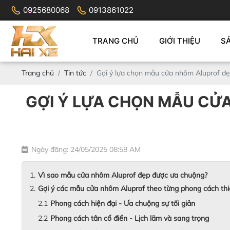
0925680068
0913861022
TRANG CHỦ
GIỚI THIỆU
S
Trang chủ
Tin tức
Gợi ý lựa chọn mẫu cửa nhôm Aluprof đẹ
GỢI Ý LỰA CHỌN MẪU CỬ
Ngày đăng: 24/05/2025 08:58 AM
Vì sao mẫu cửa nhôm Aluprof đẹp được ưa chuộng?
Gợi ý các mẫu cửa nhôm Aluprof theo từng phong cách thi
Phong cách hiện đại - Ưa chuộng sự tối giản
Phong cách tân cổ điển - Lịch lãm và sang trọng