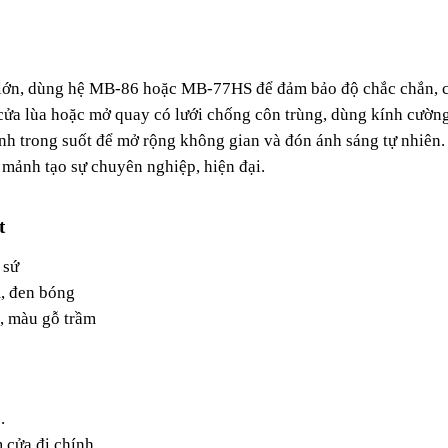
 lớn, dùng hệ MB-86 hoặc MB-77HS để đảm bảo độ chắc chắn, 
cửa lùa hoặc mở quay có lưới chống côn trùng, dùng kính cườn
nh trong suốt để mở rộng không gian và đón ánh sáng tự nhiên.
 mảnh tạo sự chuyên nghiệp, hiện đại.
t
 sứ
, đen bóng
a, màu gỗ trầm
.
 cửa đi chính.