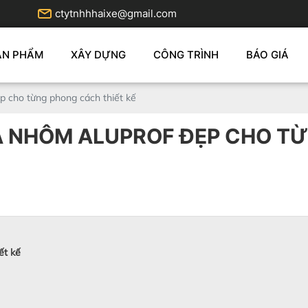
ctytnhhhaixe@gmail.com
ẢN PHẨM
XÂY DỰNG
CÔNG TRÌNH
BÁO GIÁ
p cho từng phong cách thiết kế
A NHÔM ALUPROF ĐẸP CHO TỪ
ết kế