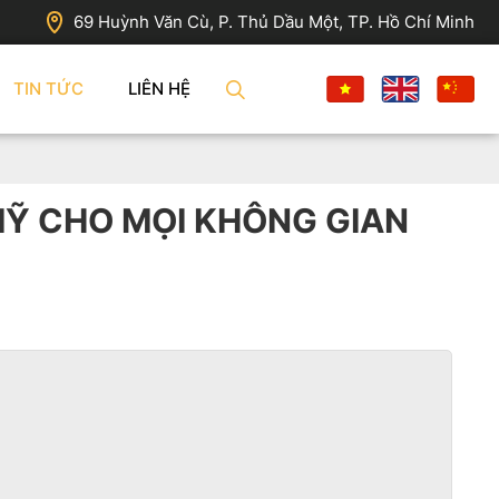
69 Huỳnh Văn Cù, P. Thủ Dầu Một, TP. Hồ Chí Minh
TIN TỨC
LIÊN HỆ
 MỸ CHO MỌI KHÔNG GIAN