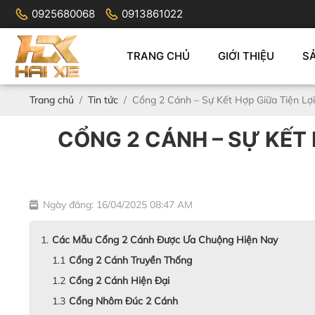
0925680068
0913861022
TRANG CHỦ
GIỚI THIỆU
S
Trang chủ
Tin tức
Cổng 2 Cánh – Sự Kết Hợp Giữa Tiện L
CỔNG 2 CÁNH – SỰ KẾT 
Ngày đăng: 16/04/2025 08:47 AM
Các Mẫu Cổng 2 Cánh Được Ưa Chuộng Hiện Nay
Cổng 2 Cánh Truyền Thống
Cổng 2 Cánh Hiện Đại
Cổng Nhôm Đúc 2 Cánh