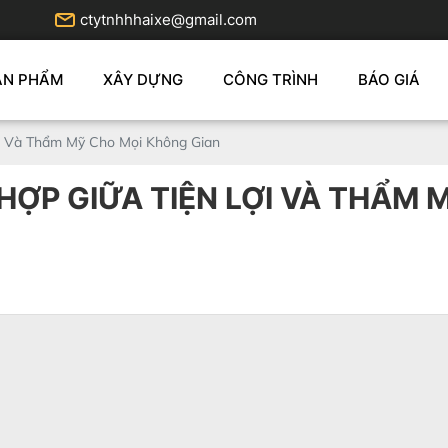
ctytnhhhaixe@gmail.com
ẢN PHẨM
XÂY DỰNG
CÔNG TRÌNH
BÁO GIÁ
ợi Và Thẩm Mỹ Cho Mọi Không Gian
HỢP GIỮA TIỆN LỢI VÀ THẨM