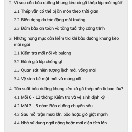
Vì sao cần bảo dưỡng khung kèo xà gồ thép lợp mái ngói?
Thép vẫn có thể bị ăn mòn theo thời gian
Biến dạng do tác động môi trường
Đảm bảo an toàn và tăng tuổi thọ công trình
Những hạng mục cần kiểm tra khi bảo dưỡng khung kèo
mái ngói
Kiểm tra mối nối và bulong
Đánh giá lớp chống gỉ
Quan sát hiện tượng lệch mái, võng mái
Vệ sinh bề mặt mái và máng xối
Tần suất bảo dưỡng khung kèo xà gồ thép nên là bao lâu?
Mỗi 6 - 12 tháng: Kiểm tra và vệ sinh định kỳ
Mỗi 3 - 5 năm: Bảo dưỡng chuyên sâu
Sau mỗi trận mưa lớn, bão hoặc gió giật mạnh
Nhà sử dụng ngói nặng hoặc mái diện tích lớn