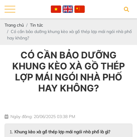
Trang chủ
Tin tức
Có cần bảo dưỡng khung kèo xà gồ thép lợp mái ngói nhà phố
hay không?
CÓ CẦN BẢO DƯỠNG
KHUNG KÈO XÀ GỒ THÉP
LỢP MÁI NGÓI NHÀ PHỐ
HAY KHÔNG?
Ngày đăng: 20/06/2025 03:38 PM
Khung kèo xà gồ thép lợp mái ngói nhà phố là gì?