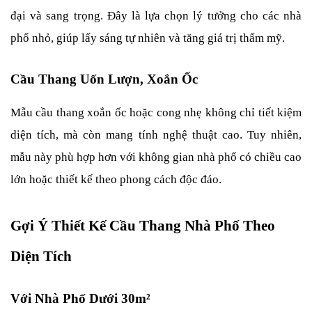
đại và sang trọng. Đây là lựa chọn lý tưởng cho các nhà 
phố nhỏ, giúp lấy sáng tự nhiên và tăng giá trị thẩm mỹ.
Cầu Thang Uốn Lượn, Xoắn Ốc
Mẫu cầu thang xoắn ốc hoặc cong nhẹ không chỉ tiết kiệm 
diện tích, mà còn mang tính nghệ thuật cao. Tuy nhiên, 
mẫu này phù hợp hơn với không gian nhà phố có chiều cao 
lớn hoặc thiết kế theo phong cách độc đáo.
Gợi Ý Thiết Kế Cầu Thang Nhà Phố Theo 
Diện Tích
Với Nhà Phố Dưới 30m²