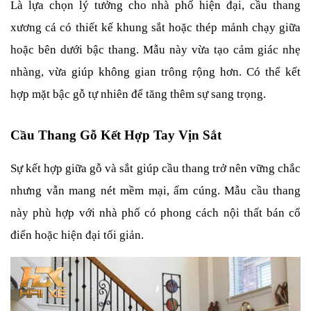
Là lựa chọn lý tưởng cho nhà phố hiện đại, cầu thang 
xương cá có thiết kế khung sắt hoặc thép mảnh chạy giữa 
hoặc bên dưới bậc thang. Mẫu này vừa tạo cảm giác nhẹ 
nhàng, vừa giúp không gian trông rộng hơn. Có thể kết 
hợp mặt bậc gỗ tự nhiên để tăng thêm sự sang trọng.
Cầu Thang Gỗ Kết Hợp Tay Vịn Sắt
Sự kết hợp giữa gỗ và sắt giúp cầu thang trở nên vững chắc 
nhưng vẫn mang nét mềm mại, ấm cúng. Mẫu cầu thang 
này phù hợp với nhà phố có phong cách nội thất bán cổ 
điển hoặc hiện đại tối giản.