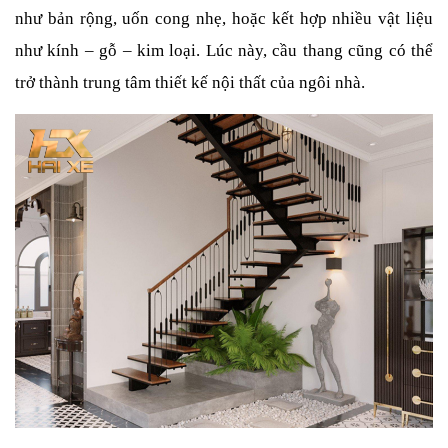
như bản rộng, uốn cong nhẹ, hoặc kết hợp nhiều vật liệu 
như kính – gỗ – kim loại. Lúc này, cầu thang cũng có thể 
trở thành trung tâm thiết kế nội thất của ngôi nhà.