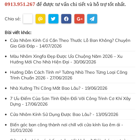
0913.951.267
 để được tư vấn chi tiết và hỗ trợ tốt nhất.
Chia sẻ:
Bài viết khác:
Cửa Nhôm Kính Có Cần Theo Thước Lỗ Ban Không? Chuyên
Gia Giải Đáp - 14/07/2026
Màu Nhôm Xingfa Đẹp Được Ưa Chuộng Năm 2026 – Xu
Hướng Mới Cho Nhà Hiện Đại - 30/06/2026
Hướng Dẫn Cách Tính m² Tường Nhà Theo Từng Loại Công
Trình Chuẩn 2026 - 27/06/2026
Nhà Xưởng Thi Công Mất Bao Lâu? - 19/06/2026
7 Ưu Điểm Của Sơn Tĩnh Điện Đối Với Công Trình Cơ Khí Xây
Dựng - 17/06/2026
Cửa Nhôm Kính Sử Dụng Được Bao Lâu? - 13/05/2026
Biến góc ban công thành nơi chill với cửa kính lùa êm ái -
31/01/2026