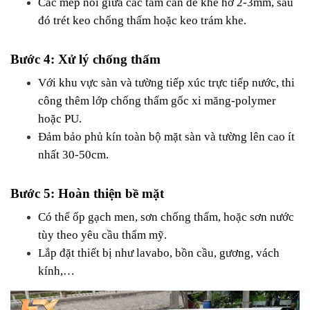
Các mép nối giữa các tấm cần để khe hở 2-3mm, sau 
đó trét keo chống thấm hoặc keo trám khe.
Bước 4: Xử lý chống thấm
Với khu vực sàn và tường tiếp xúc trực tiếp nước, thi 
công thêm lớp chống thấm gốc xi măng-polymer 
hoặc PU.
Đảm bảo phủ kín toàn bộ mặt sàn và tường lên cao ít 
nhất 30-50cm.
Bước 5: Hoàn thiện bề mặt
Có thể ốp gạch men, sơn chống thấm, hoặc sơn nước 
tùy theo yêu cầu thẩm mỹ.
Lắp đặt thiết bị như lavabo, bồn cầu, gương, vách 
kính,…