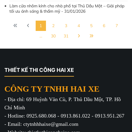
Làm cửa nhôm kính cho nhà phố tại Thủ Dầu Một – Giải pháp
tối ưu ánh sáng & thẩm mỹ - 31/01/2026
1
2
3
4
5
6
7
...
30
31
THIẾT KẾ THI CÔNG HAI XE
CÔNG TY TNHH HAI XE
- Địa chỉ: 69 Huỳnh Văn Cù, P. Thủ Dầu Một, TP. Hồ
Chí Minh
- Hotline: 0925.680.068 - 0913.861.022 - 0913.951.267
- Email: ctytnhhhaixe@gmail.com