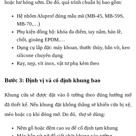
hoặc hư hỏng sớm. Do đó, quá trình chuẩn bị bao gồm:
Hệ nhôm Aluprof đúng mẫu mã (MB-45, MB-59S, 
MB-70,…)
Phụ kiện đồng bộ: khóa đa điểm, tay nắm, bản lề, 
chốt, gioăng EPDM,…
Dụng cụ lắp đặt: máy khoan, thước thủy, bắn vít, keo 
silicone chuyên dụng
Ray, nẹp, vít inox, vật tư phụ kèm theo
Bước 3: Định vị và cố định khung bao
Khung cửa sẽ được đặt vào ô tường theo đúng hướng mở 
đã thiết kế. Nếu khung đặt không thẳng sẽ khiến cửa bị xệ, 
méo hoặc cọ khi đóng mở. Do đó,  thợ sẽ dùng:
Nêm gỗ hoặc đệm cao su để cố định tạm khung
Máy bắn vít nở để siết chặt khung vào tường