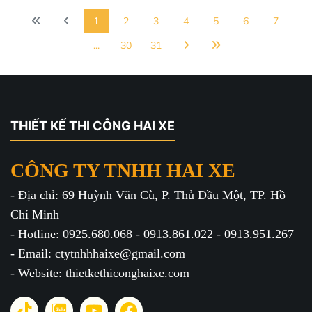
1
2
3
4
5
6
7
...
30
31
THIẾT KẾ THI CÔNG HAI XE
CÔNG TY TNHH HAI XE
- Địa chỉ: 69 Huỳnh Văn Cù, P. Thủ Dầu Một, TP. Hồ
Chí Minh
- Hotline: 0925.680.068 - 0913.861.022 - 0913.951.267
- Email: ctytnhhhaixe@gmail.com
- Website: thietkethiconghaixe.com