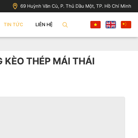
69 Huỳnh Văn Cù, P. Thủ Dầu Một, TP. Hồ Chí Minh
TIN TỨC
LIÊN HỆ
 KÈO THÉP MÁI THÁI