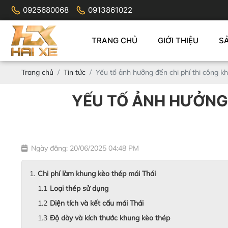
0925680068
0913861022
TRANG CHỦ
GIỚI THIỆU
S
Trang chủ
Tin tức
Yếu tố ảnh hưởng đến chi phí thi công k
YẾU TỐ ẢNH HƯỞNG 
Ngày đăng: 20/06/2025 04:48 PM
Chi phí làm khung kèo thép mái Thái
Loại thép sử dụng
Diện tích và kết cấu mái Thái
Độ dày và kích thước khung kèo thép