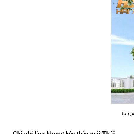
Chi p
Chi phí làm khung kèo thép mái Thái