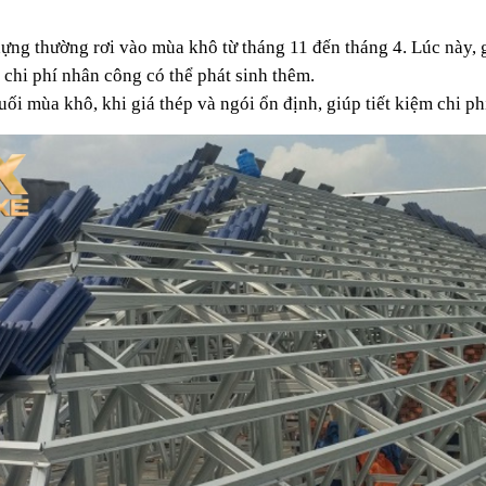
ựng thường rơi vào mùa khô từ tháng 11 đến tháng 4. Lúc này, gi
, chi phí nhân công có thể phát sinh thêm.
ối mùa khô, khi giá thép và ngói ổn định, giúp tiết kiệm chi ph