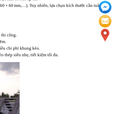
60 × 60 mm,…). Tuy nhiên, lựa chọn kích thước cần tuân 
 thi công.
kẽm.
hiều chi phí khung kèo.
 thép siêu nhẹ, tiết kiệm tối đa.