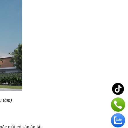
u tầm)
ặc mái có sàn áp tải.