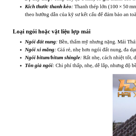
Kích thước thanh kèo
: 
Thanh thép lớn (100 × 50 mm
theo hướng dẫn của kỹ sư kết cấu để đảm bảo an toà
Loại ngói hoặc vật liệu lợp mái
Ngói đất nung
: 
Bền, thẩm mỹ nhưng nặng. Mái Thái 
Ngói xi măng
:
 Giá rẻ, nhẹ hơn ngói đất nung, đa 
Ngói bitum/bitum shingle
:
 Rất nhẹ, cách nhiệt tốt,
Tôn giả ngói
:
 Chi phí thấp, nhẹ, dễ lắp, nhưng độ 