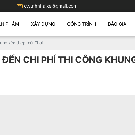
ctytnhhhaixe@gmail.com
ẢN PHẨM
XÂY DỰNG
CÔNG TRÌNH
BÁO GIÁ
hung kèo thép mái Thái
ĐẾN CHI PHÍ THI CÔNG KHUNG