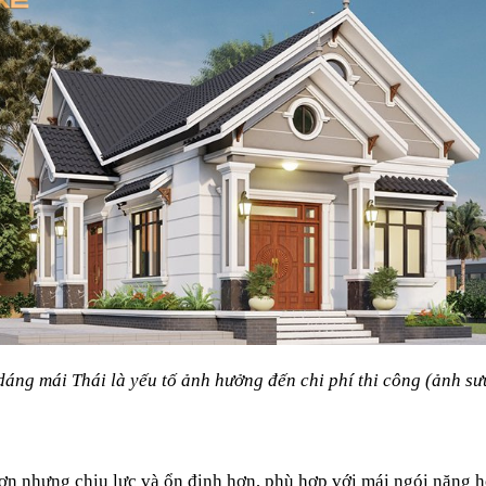
dáng mái Thái là yếu tố ảnh hưởng đến chi phí thi công (ảnh sư
ơn nhưng chịu lực và ổn định hơn, phù hợp với mái ngói nặng ho