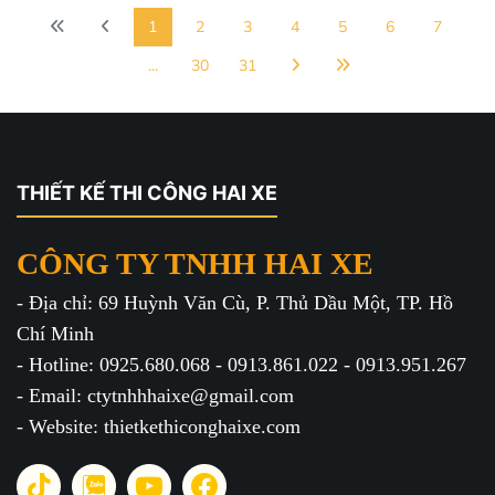
1
2
3
4
5
6
7
...
30
31
THIẾT KẾ THI CÔNG HAI XE
CÔNG TY TNHH HAI XE
- Địa chỉ: 69 Huỳnh Văn Cù, P. Thủ Dầu Một, TP. Hồ
Chí Minh
- Hotline: 0925.680.068 - 0913.861.022 - 0913.951.267
- Email: ctytnhhhaixe@gmail.com
- Website: thietkethiconghaixe.com