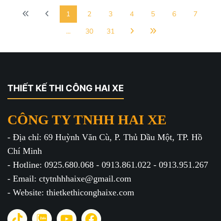
1
2
3
4
5
6
7
...
30
31
THIẾT KẾ THI CÔNG HAI XE
CÔNG TY TNHH HAI XE
- Địa chỉ: 69 Huỳnh Văn Cù, P. Thủ Dầu Một, TP. Hồ
Chí Minh
- Hotline: 0925.680.068 - 0913.861.022 - 0913.951.267
- Email: ctytnhhhaixe@gmail.com
- Website: thietkethiconghaixe.com