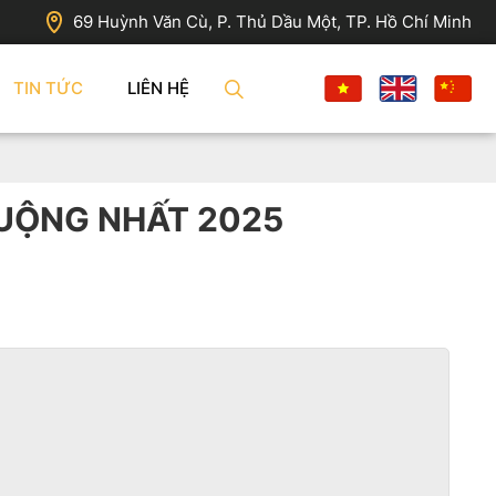
69 Huỳnh Văn Cù, P. Thủ Dầu Một, TP. Hồ Chí Minh
TIN TỨC
LIÊN HỆ
UỘNG NHẤT 2025