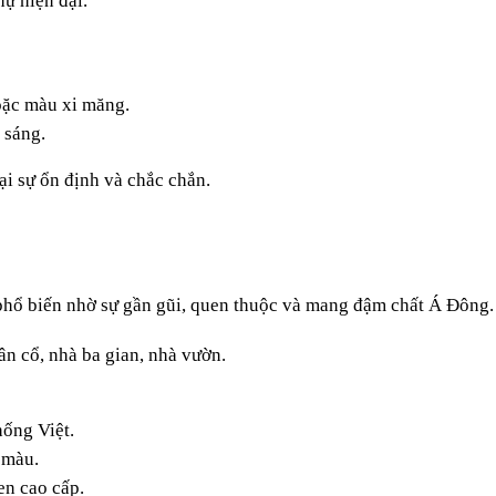
hự hiện đại.
oặc màu xi măng.
 sáng.
 sự ổn định và chắc chắn.
phổ biến nhờ sự gần gũi, quen thuộc và mang đậm chất Á Đông.
tân cổ, nhà ba gian, nhà vườn.
hống Việt.
 màu.
en cao cấp.