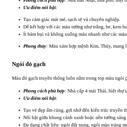
Phong cách phù hợp
:
 Nhà mái Nhật, nhà phố, biệt t
Ưu điểm nổi bật
:
Tạo cảm giác mát mẻ, sạch sẽ và chuyên nghiệp.
Dễ kết hợp với các màu tường như trắng, be, kem h
Ít bám bụi và không xuống màu nhanh như các màu
Phong thủy
: 
Màu xám hợp mệnh Kim, Thủy, mang lại
Ngói đỏ gạch
Màu đỏ gạch truyền thống luôn nằm trong top màu ngói 
Phong cách phù hợp
: 
Nhà cấp 4 mái Thái, biệt thự 
Ưu điểm nổi bật
:
Tạo vẻ đẹp ấm cúng, gợi nhớ đến kiến trúc truyền t
Nổi bật giữa khung cảnh xanh hoặc nền tường sáng
Đa dạng chất liệu: ngói đất nung, ngói màu tráng m