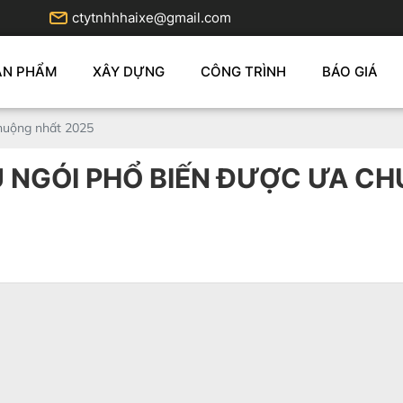
ctytnhhhaixe@gmail.com
ẢN PHẨM
XÂY DỰNG
CÔNG TRÌNH
BÁO GIÁ
huộng nhất 2025
 NGÓI PHỔ BIẾN ĐƯỢC ƯA CH