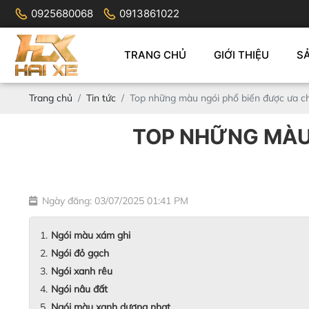
0925680068
0913861022
TRANG CHỦ
GIỚI THIỆU
S
Trang chủ
Tin tức
Top những màu ngói phổ biến được ưa c
TOP NHỮNG MÀU
Ngày đăng: 03/07/2025 01:41 PM
Ngói màu xám ghi
Ngói đỏ gạch
Ngói xanh rêu
Ngói nâu đất
Ngói màu xanh dương nhạt