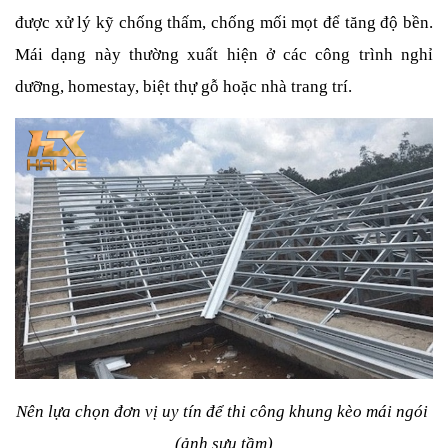
được xử lý kỹ chống thấm, chống mối mọt để tăng độ bền. 
Mái dạng này thường xuất hiện ở các công trình nghỉ 
dưỡng, homestay, biệt thự gỗ hoặc nhà trang trí.
Nên lựa chọn đơn vị uy tín để thi công khung kèo mái ngói 
(ảnh sưu tầm)