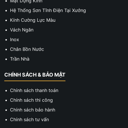
Mặt Dựng Kính
Hệ Thống Sơn Tĩnh Điện Tại Xưởng
Kính Cường Lực Màu
Vách Ngăn
Inox
Chân Bồn Nước
Trần Nhà
CHÍNH SÁCH & BẢO MẬT
Chính sách thanh toán
Chính sách thi công
Chính sách bảo hành
Chính sách tư vấn