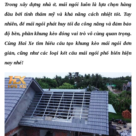
Trong xây dựng nhà ở, mái ngói luôn là lựa chọn hàng 
đầu bởi tính thẩm mỹ và khả năng cách nhiệt tốt. Tuy 
nhiên, để mái ngói phát huy tối đa công năng và đảm bảo 
độ bền, phần khung kèo đóng vai trò vô cùng quan trọng. 
Cùng Hai Xe tìm hiểu cấu tạo khung kèo mái ngói đơn 
giản, cũng như các loại kết cấu mái ngói phổ biến hiện 
nay nhé!