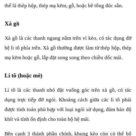
thể là thép hộp, thép mạ kẽm, gỗ, hoặc bê tông đúc sẵn.
Xà gồ
Xà gồ là các thanh ngang nằm trên vì kèo, có tác dụng đỡ 
hệ li tô phía trên. Xà gồ thường được làm từ thép hộp, thép 
mạ kẽm hoặc gỗ, lắp đặt song song theo chiều dốc mái.
Li tô (hoặc mè)
Li tô là các thanh nhỏ đặt vuông góc trên xà gồ, có tác 
dụng trực tiếp đỡ ngói. Khoảng cách giữa các li tô phải 
được tính toán phù hợp với loại ngói sử dụng, đảm bảo độ 
khít và tính ổn định cho toàn bộ hệ mái.
Bên cạnh 3 thành phần chính, khung kèo còn có thể bổ 