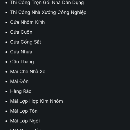
Thi Công Trọn Gói Nhà Dân Dụng
Thi Công Nhà Xưởng Công Nghiệp
Cửa Nhôm Kính
Cửa Cuốn
Cửa Cổng Sắt
Cửa Nhựa
Cầu Thang
Mái Che Nhà Xe
Mái Đón
Hàng Rào
Mái Lợp Hợp Kim Nhôm
Mái Lợp Tôn
Mái Lợp Ngói