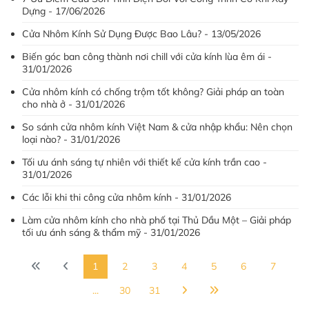
Dựng - 17/06/2026
Cửa Nhôm Kính Sử Dụng Được Bao Lâu? - 13/05/2026
Biến góc ban công thành nơi chill với cửa kính lùa êm ái -
31/01/2026
Cửa nhôm kính có chống trộm tốt không? Giải pháp an toàn
cho nhà ở - 31/01/2026
So sánh cửa nhôm kính Việt Nam & cửa nhập khẩu: Nên chọn
loại nào? - 31/01/2026
Tối ưu ánh sáng tự nhiên với thiết kế cửa kính trần cao -
31/01/2026
Các lỗi khi thi công cửa nhôm kính - 31/01/2026
Làm cửa nhôm kính cho nhà phố tại Thủ Dầu Một – Giải pháp
tối ưu ánh sáng & thẩm mỹ - 31/01/2026
1
2
3
4
5
6
7
...
30
31