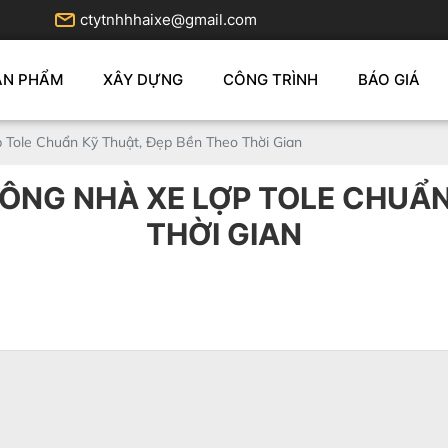
ctytnhhhaixe@gmail.com
ẢN PHẨM
XÂY DỰNG
CÔNG TRÌNH
BÁO GIÁ
p Tole Chuẩn Kỹ Thuật, Đẹp Bền Theo Thời Gian
 CÔNG NHÀ XE LỢP TOLE CHUẨN
THỜI GIAN