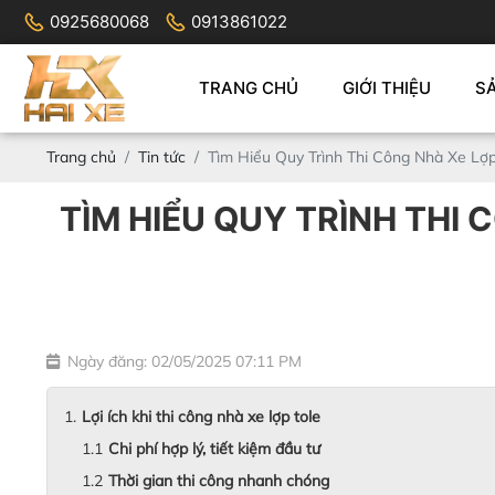
0925680068
0913861022
TRANG CHỦ
GIỚI THIỆU
S
Trang chủ
Tin tức
Tìm Hiểu Quy Trình Thi Công Nhà Xe Lợ
TÌM HIỂU QUY TRÌNH THI
Ngày đăng: 02/05/2025 07:11 PM
Lợi ích khi thi công nhà xe lợp tole
Chi phí hợp lý, tiết kiệm đầu tư
Thời gian thi công nhanh chóng