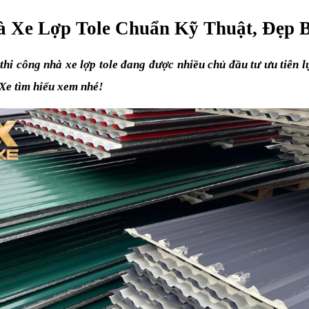
à Xe Lợp Tole Chuẩn Kỹ Thuật, Đẹp 
hi công nhà xe lợp tole đang được nhiều chủ đầu tư ưu tiên lựa
 Xe tìm hiểu xem nhé!