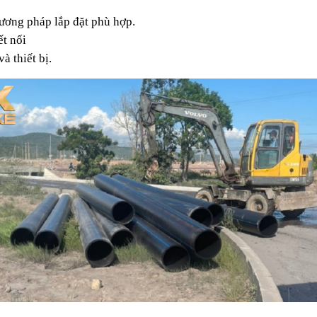
hương pháp lắp đặt phù hợp.
ết nối
à thiết bị.