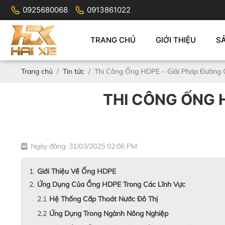
0925680068
0913861022
TRANG CHỦ
GIỚI THIỆU
S
Trang chủ
Tin tức
Thi Công Ống HDPE – Giải Pháp Đường Ố
THI CÔNG ỐNG H
Ngày đăng: 31/03/2025 02:06 PM
Giới Thiệu Về Ống HDPE
Ứng Dụng Của Ống HDPE Trong Các Lĩnh Vực
Hệ Thống Cấp Thoát Nước Đô Thị
Ứng Dụng Trong Ngành Nông Nghiệp