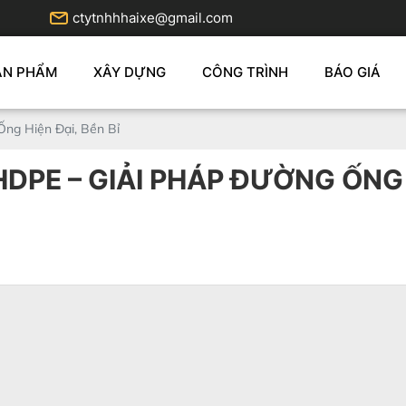
ctytnhhhaixe@gmail.com
ẢN PHẨM
XÂY DỰNG
CÔNG TRÌNH
BÁO GIÁ
ng Hiện Đại, Bền Bỉ
DPE – GIẢI PHÁP ĐƯỜNG ỐNG H