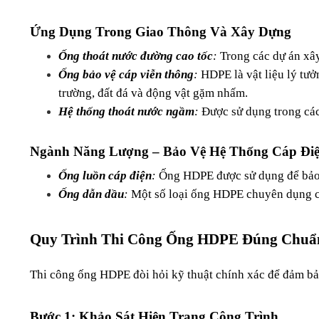
Ứng Dụng Trong Giao Thông Và Xây Dựng
Ống thoát nước đường cao tốc
:
 Trong các dự án xâ
Ống bảo vệ cáp viễn thông
: 
HDPE là vật liệu lý tưở
trường, đất đá và động vật gặm nhấm.
Hệ thống thoát nước ngầm
: 
Được sử dụng trong các
Ngành Năng Lượng – Bảo Vệ Hệ Thống Cáp Đi
Ống luồn cáp điện
:
 Ống HDPE được sử dụng để bảo v
Ống dẫn dầu
:
 Một số loại ống HDPE chuyên dụng có 
Quy Trình Thi Công Ống HDPE Đúng Chuẩ
Thi công ống HDPE đòi hỏi kỹ thuật chính xác để đảm bảo
Bước 1: Khảo Sát Hiện Trạng Công Trình