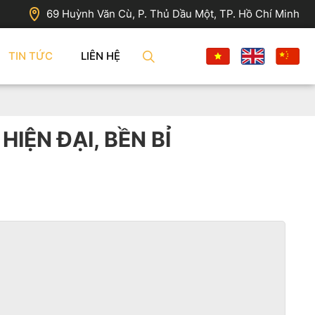
69 Huỳnh Văn Cù, P. Thủ Dầu Một, TP. Hồ Chí Minh
TIN TỨC
LIÊN HỆ
IỆN ĐẠI, BỀN BỈ