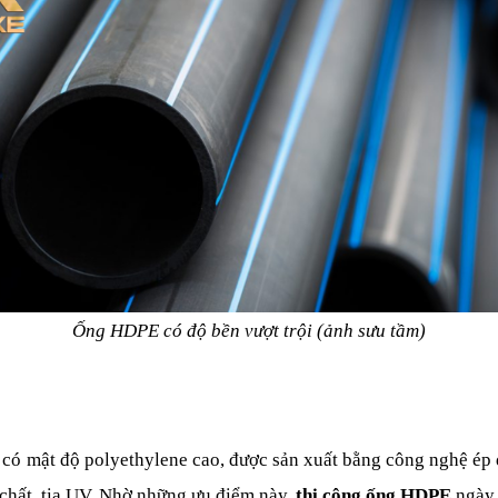
Ống HDPE có độ bền vượt trội (ảnh sưu tầm)
 mật độ polyethylene cao, được sản xuất bằng công nghệ ép đùn
chất, tia UV. Nhờ những ưu điểm này, 
thi công ống HDPE
 ngày