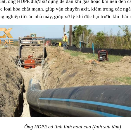
ất, ống HDPE được sử dụng để dẫn khí gas hoặc khí nén đến cá
 loại hóa chất mạnh, giúp vận chuyển axit, kiềm trong các ngà
g nghiệp từ các nhà máy, giúp xử lý khí độc hại trước khi thải 
Ống HDPE có tính linh hoạt cao (ảnh sưu tầm)