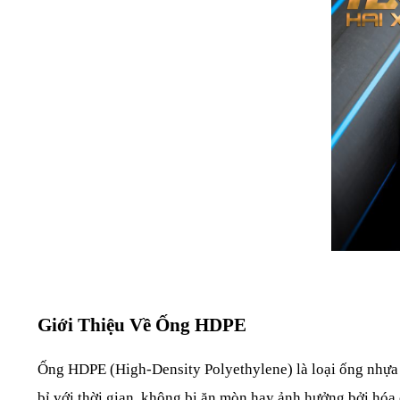
Giới Thiệu Về Ống HDPE
Ống HDPE (High-Density Polyethylene) là loại ống nhựa có
bỉ với thời gian, không bị ăn mòn hay ảnh hưởng bởi hóa 