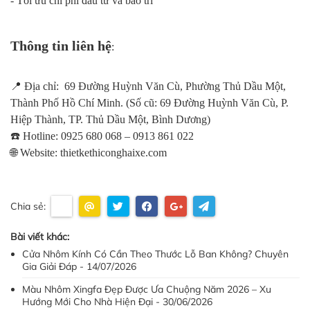
- Tối ưu chi phí đầu tư và bảo trì
Thông tin liên hệ
:
📍 Địa chỉ: 69 Đường Huỳnh Văn Cù, Phường Thủ Dầu Một,
Thành Phố Hồ Chí Minh. (Số cũ: 69 Đường Huỳnh Văn Cù, P.
Hiệp Thành, TP. Thủ Dầu Một, Bình Dương)
☎️ Hotline: 0925 680 068 – 0913 861 022
🌐 Website: thietkethiconghaixe.com
Chia sẻ:
Bài viết khác:
Cửa Nhôm Kính Có Cần Theo Thước Lỗ Ban Không? Chuyên
Gia Giải Đáp - 14/07/2026
Màu Nhôm Xingfa Đẹp Được Ưa Chuộng Năm 2026 – Xu
Hướng Mới Cho Nhà Hiện Đại - 30/06/2026