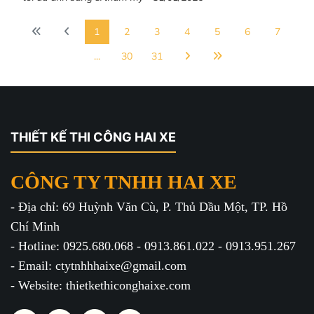
1
2
3
4
5
6
7
...
30
31
THIẾT KẾ THI CÔNG HAI XE
CÔNG TY TNHH HAI XE
- Địa chỉ: 69 Huỳnh Văn Cù, P. Thủ Dầu Một, TP. Hồ
Chí Minh
- Hotline: 0925.680.068 - 0913.861.022 - 0913.951.267
- Email: ctytnhhhaixe@gmail.com
- Website: thietkethiconghaixe.com