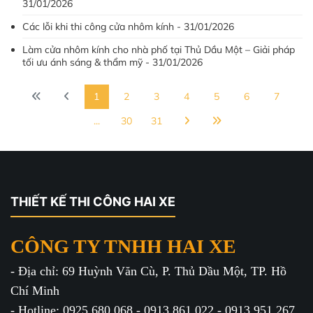
31/01/2026
Các lỗi khi thi công cửa nhôm kính - 31/01/2026
Làm cửa nhôm kính cho nhà phố tại Thủ Dầu Một – Giải pháp
tối ưu ánh sáng & thẩm mỹ - 31/01/2026
1
2
3
4
5
6
7
...
30
31
THIẾT KẾ THI CÔNG HAI XE
CÔNG TY TNHH HAI XE
- Địa chỉ: 69 Huỳnh Văn Cù, P. Thủ Dầu Một, TP. Hồ
Chí Minh
- Hotline: 0925.680.068 - 0913.861.022 - 0913.951.267