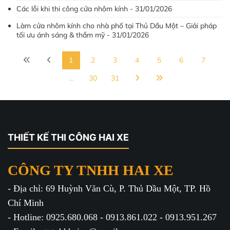
Các lỗi khi thi công cửa nhôm kính - 31/01/2026
Làm cửa nhôm kính cho nhà phố tại Thủ Dầu Một – Giải pháp
tối ưu ánh sáng & thẩm mỹ - 31/01/2026
1
2
3
4
5
6
7
...
30
31
THIẾT KẾ THI CÔNG HAI XE
CÔNG TY TNHH HAI XE
- Địa chỉ: 69 Huỳnh Văn Cù, P. Thủ Dầu Một, TP. Hồ
Chí Minh
- Hotline: 0925.680.068 - 0913.861.022 - 0913.951.267