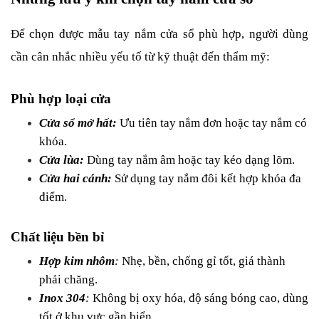
Để chọn được mẫu tay nắm cửa sổ phù hợp, người dùng 
cần cân nhắc nhiều yếu tố từ kỹ thuật đến thẩm mỹ:
Phù hợp loại cửa
Cửa sổ mở hất: 
Ưu tiên tay nắm đơn hoặc tay nắm có 
khóa.
Cửa lùa:
 Dùng tay nắm âm hoặc tay kéo dạng lõm.
Cửa hai cánh:
 Sử dụng tay nắm đôi kết hợp khóa đa 
điểm.
Chất liệu bền bỉ
Hợp kim nhôm
:
 Nhẹ, bền, chống gỉ tốt, giá thành 
phải chăng.
Inox 304
:
 Không bị oxy hóa, độ sáng bóng cao, dùng 
tốt ở khu vực gần biển.